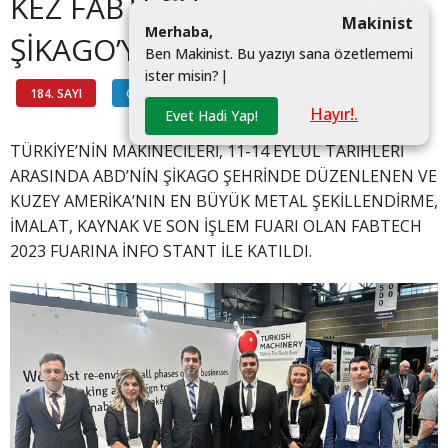
KEZ FABTECH
Makinist
M
e
r
h
a
b
a
,
ŞİKAGO’YA KATILDI
B
e
n
M
a
k
i
n
i
s
t
.
B
u
y
a
z
ı
y
ı
s
a
n
a
ö
z
e
t
l
e
m
e
m
i
i
s
t
e
r
m
i
s
i
n
?
|
184. SAYI
GÜNDEM
#
Hayır!.
Evet Hadi Yap!
TÜRKİYE’NİN MAKİNECİLERİ, 11-14 EYLÜL TARİHLERİ
ARASINDA ABD’NİN ŞİKAGO ŞEHRİNDE DÜZENLENEN VE
KUZEY AMERİKA’NIN EN BÜYÜK METAL ŞEKİLLENDİRME,
İMALAT, KAYNAK VE SON İŞLEM FUARI OLAN FABTECH
2023 FUARINA İNFO STANT İLE KATILDI.