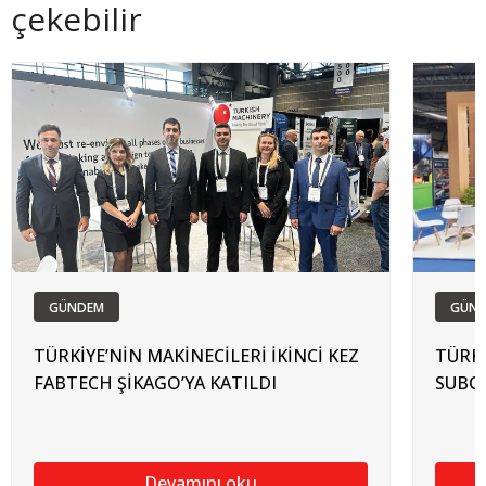
çekebilir
GÜNDEM
GÜN
TÜRKİYE’NİN MAKİNECİLERİ İKİNCİ KEZ
TÜRKİ
FABTECH ŞİKAGO’YA KATILDI
SUBCO
Devamını oku