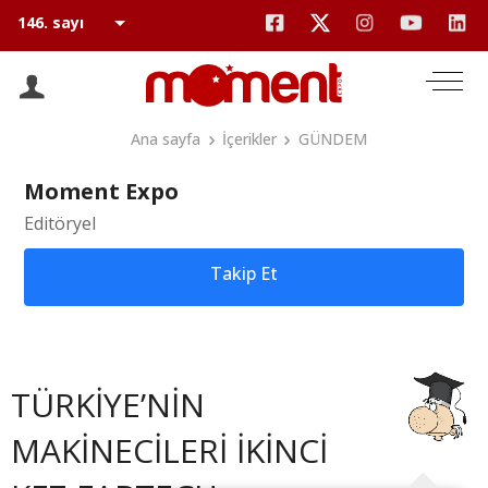
Ana sayfa
İçerikler
GÜNDEM
Moment Expo
Editöryel
Takip Et
TÜRKİYE’NİN
MAKİNECİLERİ İKİNCİ