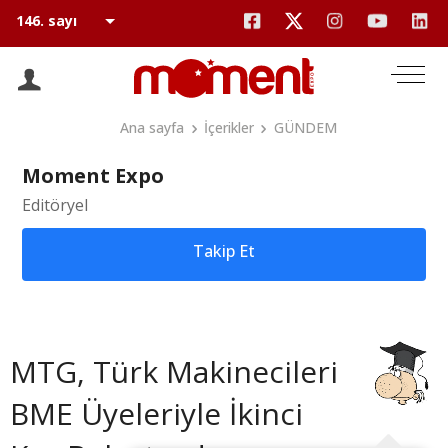
Ana sayfa
İçerikler
GÜNDEM
Moment Expo
Editöryel
Takip Et
MTG, Türk Makinecileri
BME Üyeleriyle İkinci