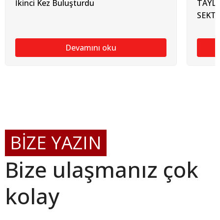
İkinci Kez Buluşturdu
TAYL
SEKT
Devamını oku
BİZE YAZIN
Bize ulaşmanız çok
kolay