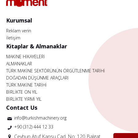
Kurumsal
Reklam verin
İletişim
Kitaplar & Almanaklar
MAKİNE HİKAYELERİ
ALMANAKLAR
TÜRK MAKİNE SEKTÖRÜNÜN ÖRGÜTLENME TARİHİ
DOĞADAN DÜŞÜNME ARAÇLARI
TÜRK MAKİNE TARİHİ
BİRLİKTE ON YIL
BİRLİKTE YİRMİ YIL
Contact Us
info@turkishmachinery.org
+90 (312) 444 12 33
Ceyhun Atuf Kansu Cad. No: 120 Balgat