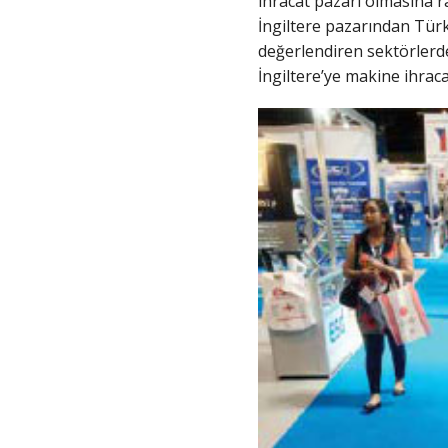
ihracat pazarı olmasına r
İngiltere pazarından Türkiy
değerlendiren sektörlerden
İngiltere’ye makine ihraca