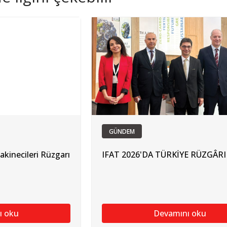
GÜNDEM
kinecileri Rüzgarı
IFAT 2026'DA TÜRKİYE RÜZGÂRI
ı oku
Devamını oku