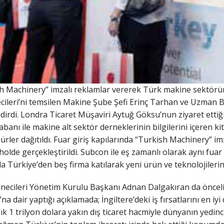
sh Machinery” imzalı reklamlar vererek Türk makine sektörün
cileri’ni temsilen Makine Şube Şefi Erinç Tarhan ve Uzman B
dirdi. Londra Ticaret Müşaviri Aytuğ Göksu’nun ziyaret ettiği
abanı ile makine alt sektör derneklerinin bilgilerini içeren kit
rler dağıtıldı. Fuar giriş kapılarında “Turkish Machinery” im
r holde gerçekleştirildi. Subcon ile eş zamanlı olarak aynı f
 Türkiye’den beş firma katılarak yeni ürün ve teknolojilerini
ecileri Yönetim Kurulu Başkanı Adnan Dalgakıran da öncelikl
 dair yaptığı açıklamada; İngiltere’deki iş fırsatlarını en iyi
ıllık 1 trilyon dolara yakın dış ticaret hacmiyle dünyanın yed