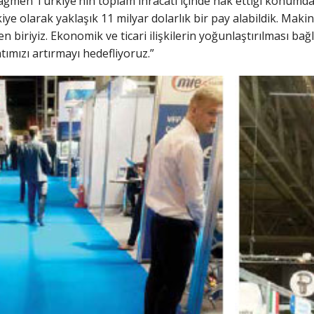
ağmen Türkiye’nin toplam ihracatı içinde hak ettiği konumda d
e olarak yaklaşık 11 milyar dolarlık bir pay alabildik. Makineci
 biriyiz. Ekonomik ve ticari ilişkilerin yoğunlaştırılması bağ
tımızı artırmayı hedefliyoruz.”