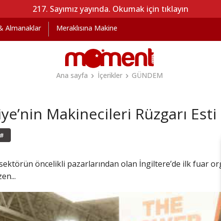
217. Sayımız yayında. Okumak için tıklayın
 & Almanaklar
Meraklısına Makine
Ana sayfa
İçerikler
GÜNDEM
ye’nin Makinecileri Rüzgarı Esti
#
sektörün öncelikli pazarlarından olan İngiltere’de ilk fuar o
n...