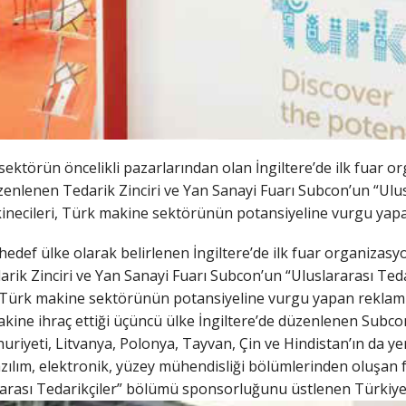
sektörün öncelikli pazarlarından olan İngiltere’de ilk fuar o
nlenen Tedarik Zinciri ve Yan Sanayi Fuarı Subcon’un “Ulu
inecileri, Türk makine sektörünün potansiyeline vurgu yapan
 hedef ülke olarak belirlenen İngiltere’de ilk fuar organizas
rik Zinciri ve Yan Sanayi Fuarı Subcon’un “Uluslararası Te
 Türk makine sektörünün potansiyeline vurgu yapan reklamlar
akine ihraç ettiği üçüncü ülke İngiltere’de düzenlenen Subcon
uriyeti, Litvanya, Polonya, Tayvan, Çin ve Hindistan’ın da yer
zılım, elektronik, yüzey mühendisliği bölümlerinden oluşan fu
arası Tedarikçiler” bölümü sponsorluğunu üstlenen Türkiye’ni