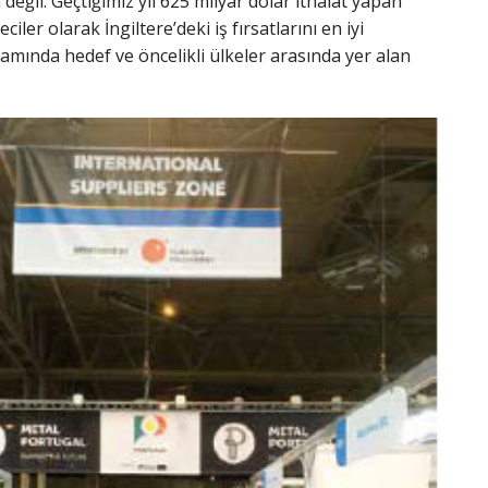
eğil. Geçtiğimiz yıl 625 milyar dolar ithalat yapan
ler olarak İngiltere’deki iş fırsatlarını en iyi
lamında hedef ve öncelikli ülkeler arasında yer alan