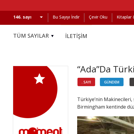
Bu Sayıyı İndir
Çevir Oku
Kitaplar
TÜM SAYILAR
İLETİŞİM
“Ada”Da Türki
. SAYI
GÜNDEM
Türkiye’nin Makinecileri, 
Birmingham kentinde düze