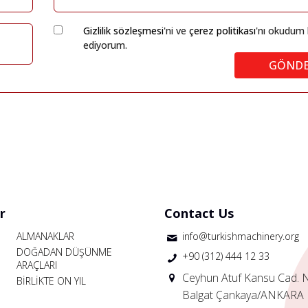
Gizlilik sözleşmesi
'ni ve
çerez politikası
'nı okudum 
ediyorum.
GÖND
r
Contact Us
ALMANAKLAR
info@turkishmachinery.org
DOĞADAN DÜŞÜNME
+90 (312) 444 12 33
ARAÇLARI
Ceyhun Atuf Kansu Cad. 
BİRLİKTE ON YIL
Balgat Çankaya/ANKARA