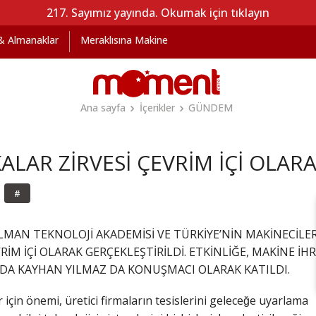
217. Sayımız yayında. Okumak için tıklayın
 & Almanaklar
Meraklısına Makine
Ana sayfa
İçerikler
GÜNDEM
KALAR ZİRVESİ ÇEVRİM İÇİ OLA
#
MAN TEKNOLOJİ AKADEMİSİ VE TÜRKİYE’NİN MAKİNECİLERİ 
EVRİM İÇİ OLARAK GERÇEKLEŞTİRİLDİ. ETKİNLİĞE, MAKİNE İ
VDA KAYHAN YILMAZ DA KONUŞMACI OLARAK KATILDI.
er için önemi, üretici firmaların tesislerini geleceğe uyarlama