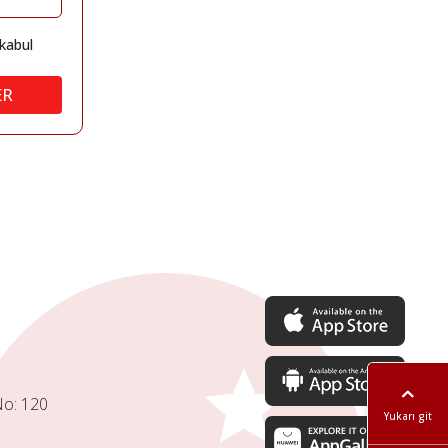
kabul
ER
No: 120
Yukarı git