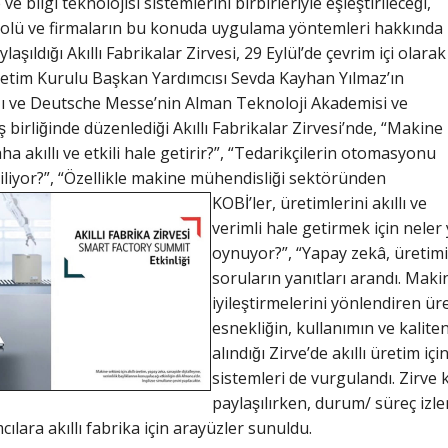
 bilgi teknolojisi sistemlerini birbirleriyle eşleştirileceği,
ontrolü ve firmaların bu konuda uygulama yöntemleri hakkında
aşıldığı Akıllı Fabrikalar Zirvesi, 29 Eylül’de çevrim içi olarak
Yönetim Kurulu Başkan Yardımcısı Sevda Kayhan Yılmaz’ın
ğı ve Deutsche Messe’nin Alman Teknoloji Akademisi ve
̧ birliğinde düzenlediği Akıllı Fabrikalar Zirvesi’nde, “Makine
daha akıllı ve etkili hale getirir?”, “Tedarikçilerin otomasyonu
iyor?”, “Özellikle makine mühendisliği sektöründen
KOBİ’ler, üretimlerini akıllı
ve
verimli hale getirmek için neler 
oynuyor?”, “Yapay zekâ, üretimi
soruların yanıtları arandı. Makine
iyileştirmelerini yönlendiren üre
esnekliğin, kullanımın ve kalite
alındığı Zirve’de akıllı üretim iç
sistemleri de vurgulandı. Zirve 
paylaşılırken, durum/ süreç izl
ılara akıllı fabrika için arayüzler sunuldu.