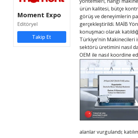
yöntemleri, hangi makine ve
ürün kalitesi, bütçe k
Moment Expo
görüş ve deneyimlerin payl
Editöryel
gerçekleştirildi. MAİB 
konuşmacı olarak katıldı
Takip Et
Türkiye’nin Makinecileri is
sektörü üretimini nasıl 
OEM ile nasıl koordine edil
alanlar vurgulandı; katılımc