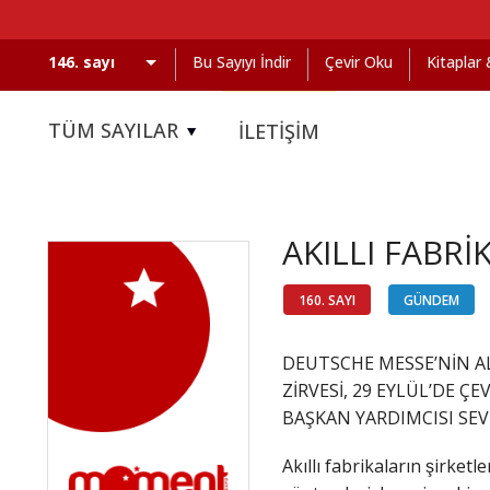
Bu Sayıyı İndir
Çevir Oku
Kitaplar
TÜM SAYILAR
İLETİŞİM
AKILLI FABRİ
160. SAYI
GÜNDEM
DEUTSCHE MESSE’NİN AL
ZİRVESİ, 29 EYLÜL’DE Ç
BAŞKAN YARDIMCISI SE
Akıllı fabrikaların şirketl