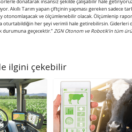
rlerle donatarak insansız şekilde çalışabilir hale getiriyoru
luyor. Akıllı Tarım yapan çiftçinin yapması gereken sadece t
y otonomlaşacak ve ölçümlenebilir olacak. Ölçümlenip raporlana
 oturtabildiğin her şeyi verimli hale getirebilirsin. Giderleri d
lek durumuna geçecektir.”
ZGN Otonom ve Robotik’in tüm ürü
 ilgini çekebilir