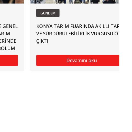
GÜNDEM
E GENEL
KONYA TARIM FUARINDA AKILLI TARIM
ARIM
VE SÜRDÜRÜLEBİLİRLİK VURGUSU ÖNE
LERİNDE
ÇIKTI
(BÖLÜM
Devamını oku