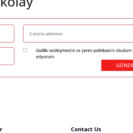
 kolay
Gizlilik sözleşmesi
'ni ve
çerez politikası
'nı okudum 
ediyorum.
GÖND
r
Contact Us