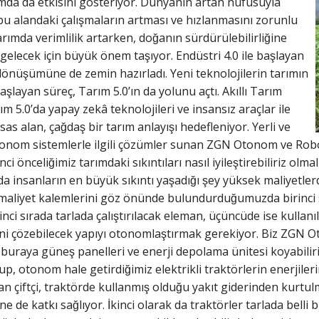
ımda da etkisini gösteriyor. Dünyanın artan nüfusuyla
, bu alandaki çalışmaların artması ve hızlanmasını zorunlu
arımda verimlilik artarken, doğanın sürdürülebilirliğine
elecek için büyük önem taşıyor. Endüstri 4.0 ile başlayan
n dönüşümüne de zemin hazırladı. Yeni teknolojilerin tarımın
̧layan süreç, Tarım 5.0’ın da yolunu açtı. Akıllı Tarım
 5.0’da yapay zekâ teknolojileri ve insansız araçlar ile
sas alan, çağdaş bir tarım anlayışı hedefleniyor. Yerli ve
onom sistemlerle ilgili çözümler sunan ZGN Otonom ve Roboti
inci önceliğimiz tarımdaki sıkıntıları nasıl iyileştirebiliriz olm
a insanların en büyük sıkıntı yaşadığı şey yüksek maliyetl
maliyet kalemlerini göz önünde bulundurduğumuzda birinci s
̇kinci sırada tarlada çalıştırılacak eleman, üçüncüde ise kull
ni çözebilecek yapıyı otonomlaştırmak gerekiyor. Biz ZGN O
buraya güneş panelleri ve enerji depolama ünitesi koyabiliriz
, otonom hale getirdiğimiz elektrikli traktörlerin enerjilerin
n çiftçi, traktörde kullanmış olduğu yakıt giderinden kurtulmu
ne de katkı sağlıyor. İkinci olarak da traktörler tarlada belli b