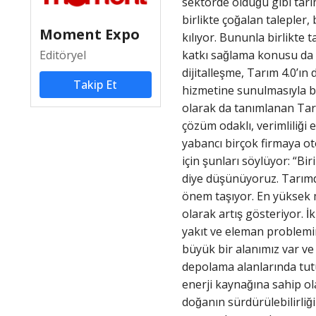
sektörde olduğu gibi tar
birlikte çoğalan talepler
Moment Expo
kılıyor. Bununla birlikte t
Editöryel
katkı sağlama konusu da g
dijitalleşme, Tarım 4.0’ı
Takip Et
hizmetine sunulmasıyla bas
olarak da tanımlanan Tarım
çözüm odaklı, verimliliği e
yabancı birçok firmaya ot
için şunları söylüyor: “Bir
diye düşünüyoruz. Tarımd
önem taşıyor. En yüksek 
olarak artış gösteriyor. I
yakıt ve eleman problemi
büyük bir alanımız var ve 
depolama alanlarında tutup
enerji kaynağına sahip ola
doğanın sürdürülebilirliği