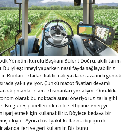
k Yönetim Kurulu Başkanı Bülent Doğru, akıllı tarım
alı. Bu iyileştirmeyi yaparken nasıl fayda sağlayabiliriz
erdir. Bunları ortadan kaldırmak ya da en aza indirgemek
ırada yakıt geliyor. Çünkü mazot fiyatları devamlı
anılan ekipmanların amortismanları yer alıyor. Öncelikle
tonom olarak bu noktada şunu öneriyoruz; tarla gibi
. Bu güneş panellerinden elde ettiğimiz enerjiyi
i şarj etmek için kullanabiliriz. Böylece bedava bir
ş oluyor. Ayrıca fosil yakıt kullanmadığı için de
ir alanda ileri ve geri kullanılır. Biz bunu