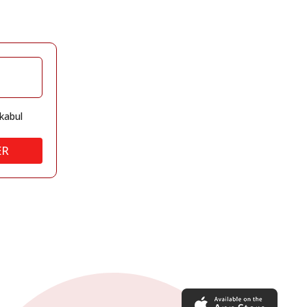
kabul
ER