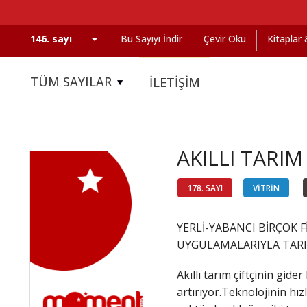
Bu Sayıyı İndir
Çevir Oku
Kitaplar
TÜM SAYILAR
İLETİŞİM
AKILLI TARI
178. SAYI
VİTRİN
YERLİ-YABANCI BİRÇOK 
UYGULAMALARIYLA TARI
Akıllı tarım çiftçinin gider
artırıyor.Teknolojinin hızlı