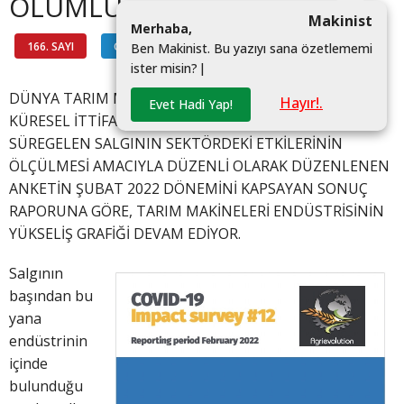
OLUMLU
Makinist
M
e
r
h
a
b
a
,
166. SAYI
GÜNDEM
#
B
e
n
M
a
k
i
n
i
s
t
.
B
u
y
a
z
ı
y
ı
s
a
n
a
ö
z
e
t
l
e
m
e
m
i
i
s
t
e
r
m
i
s
i
n
?
|
DÜNYA TARIM MAKİNELERİ İMALATÇILARI BİRLİKLERİ
Hayır!.
Evet Hadi Yap!
KÜRESEL İTTİFAKI AGRIEVOLUTION TARAFINDAN,
SÜREGELEN SALGININ SEKTÖRDEKİ ETKİLERİNİN
ÖLÇÜLMESİ AMACIYLA DÜZENLİ OLARAK DÜZENLENEN
ANKETİN ŞUBAT 2022 DÖNEMİNİ KAPSAYAN SONUÇ
RAPORUNA GÖRE, TARIM MAKİNELERİ ENDÜSTRİSİNİN
YÜKSELİŞ GRAFİĞİ DEVAM EDİYOR.
Salgının
başından bu
yana
endüstrinin
içinde
bulunduğu