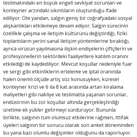
teslimatındaki en büyük engeli sevkiyat sorunları ve
konteyner arzındaki sıkıntıların oluşturduğu ifade
ediliyor. Öte yandan, salgın geniş bir coğrafyadaki sosyal
alışkanlıkları etkilemeye devam ediyor. Salgın sürecinin
özellikle çalışma ve iletişim kültürünü değiştirdiği, fiziki
toplantıların yerini sanal iletişim yöntemlerine bıraktığı,
ayrıca virüsün yayılmasına ilişkin endişelerin çiftçilerin ve
profesyonellerin sektördeki faaliyetlere katılım oranını
etkilediği de kaydediliyor. Mevcut koşullar nedeniyle fuar
ve sergi gibi etkinliklerin erteleme ve iptal oranında
halen önemli ölçüde artış söz konusuyken, küresel
konteyner krizi ve 6 ila 8 kat arasında artan kiralama
maliyetleri gibi nakliye ve teslimatta yaşanan sorunlar,
endüstrinin bu zor koşullar altında gerçekleştirdiği
üretime ek yükler getirmeyi sürdürüyor. Bununla
birlikte, salgının tüm olumsuz etkilerine rağmen, ittifak
üyeleri salgının bir sonucu olarak son anket döneminden
bu yana bazı olumlu değişimler olduğunu da raporluyor.