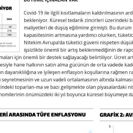
Covid-19 ile ilgili kısıtlamaların kaldırılmasının 
bekleniyor. Küresel tedarik zincirleri üzerindeki 
maliyetleri de düşüş eğilimine girmişti. Bu duru
kapasitesinin artmasına yardımcı olurken, tüketici
Nitekim Avrupa’da tüketici güveni nispeten düşük s
işsizlikte önemli bir artış beklenmediğinin de ra
aları için önemli bir destek sağlayacağı belirtiliyor. Ücret ar
iyle hane halkının satın alma gücünün de orta vadede kad
ının dayanıklılığına ve iyileşen enflasyon koşullarına rag
ı seyretmesinin ve uzun vadeli ortalamasının altında kalmasın
deki toparlan-ma ve bazı gelişmekte olan piyasalardaki 
omilerinin önümüzdeki iki yıl boyunca küresel büyümeye dah