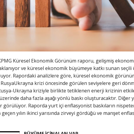
KPMG Küresel Ekonomik Görünüm raporu, gelişmiş ekonomile
daklanıyor ve küresel ekonomik büyümeye katkı sunan seçili 
yuyor. Rapordaki analizlere göre, küresel ekonomik görünüm yı
ın RusyaUkrayna krizi öncesinde görülen seviyelere geri dönme
Rusya-Ukrayna kriziyle birlikte tetiklenen enerji krizinin etki
üzerinde daha fazla aşağı yönlü baskı oluşturacaktır. Diğer 
er görülüyor. Raporda yurt içi enflasyonist baskıların nispet
çen yılın ikinci yarısında zirveyi gördüğü ve manşet enfl
BÜYÜME İÇİNALAN VAR