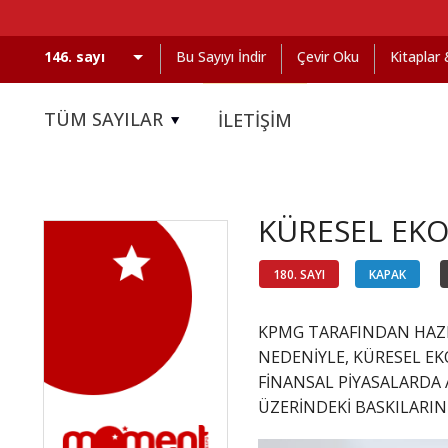
Bu Sayıyı İndir
Çevir Oku
Kitaplar
TÜM SAYILAR
İLETİŞİM
KÜRESEL EK
180. SAYI
KAPAK
KPMG TARAFINDAN HAZI
NEDENİYLE, KÜRESEL E
FİNANSAL PİYASALARDA 
ÜZERİNDEKİ BASKILARIN