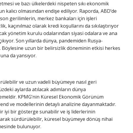
yretmesi ve bazı ülkelerdeki nispeten sıkı ekonomik
un kalıcı olmasından endişe ediliyor. Raporda, ABD’de
on gerilimlerin, merkez bankaları için işleri
ik, kaçınılmaz olarak kredi koşullarını da sıkılaştırıyor
, ancak yönetim kurulu odalarından siyasi odalara ve ana
a çıkıyor. Son yıllarda dünya, pandemiden Rusya-
ı. Böylesine uzun bir belirsizlik döneminin etkisi herkes
una da yansıyor.
ülebilir ve uzun vadeli büyümeye nasıl geri
deki aylarda atılacak adımların dünya
uhtemeldir. KPMG’nin Küresel Ekonomik Görünüm
nd ve modellerinin detaylı analizine dayanmaktadır.
 iyi bir gösterge sunabilir ve iş liderlerinin
arak sürdürülebilir, küresel büyümeye dönüş nihai
irmesinde bulunuyor.