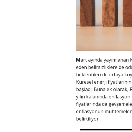
M
art ayında yayımlanan 
eden belirsizliklere de o
beklentileri de ortaya ko
Küresel enerji fiyatların
başladı. Buna ek olarak, 
yılın kalanında enflasyon 
fiyatlarında da gevşemel
enflasyonun muhtemelen ge
belirtiliyor.