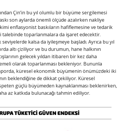
ardından Çin’in bu yıl olumlu bir büyüme sergilemesi
baskı son aylarda önemli ölçüde azalırken nakliye
m kimi enflasyonist baskıların hafiflemesine ve tedarik
 talebinde toparlanmalara da işaret edecektir.
eviyelerde kalsa da iyileşmeye başladı. Ayrıca bu yıl
porda altı çiziliyor ve bu durumun, hane halkının
tışlarının gelecek yıldan itibaren bir kez daha
emeli olarak toparlanması bekleniyor. Bununla
̆men raporda, küresel ekonomik büyümenin önümüzdeki iki
ın beklendiğine de dikkat çekiliyor. Küresel
nispeten güçlü büyümeden kaynaklanması beklenirken,
a az katkıda bulunacağı tahmin ediliyor.