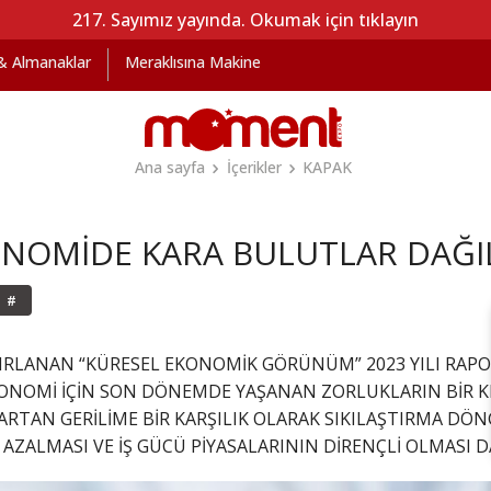
217. Sayımız yayında. Okumak için tıklayın
 & Almanaklar
Meraklısına Makine
Ana sayfa
İçerikler
KAPAK
ONOMİDE KARA BULUTLAR DAĞI
#
RLANAN “KÜRESEL EKONOMİK GÖRÜNÜM” 2023 YILI RAPO
KONOMİ İÇİN SON DÖNEMDE YAŞANAN ZORLUKLARIN BİR KI
ARTAN GERİLİME BİR KARŞILIK OLARAK SIKILAŞTIRMA DÖ
 AZALMASI VE İŞ GÜCÜ PİYASALARININ DİRENÇLİ OLMASI 