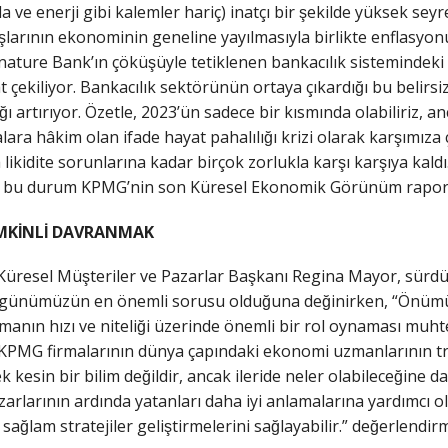
 ve enerji gibi kalemler hariç) inatçı bir şekilde yüksek se
şlarının ekonominin geneline yayılmasıyla birlikte enflasyon
nature Bank’ın çöküşüyle tetiklenen bankacılık sistemindeki s
at çekiliyor. Bankacılık sektörünün ortaya çıkardığı bu belirsizl
ığı artırıyor. Özetle, 2023’ün sadece bir kısmında olabiliriz
ara hâkim olan ifade hayat pahalılığı krizi olarak karşımız
ikidite sorunlarına kadar birçok zorlukla karşı karşıya kald
 ve bu durum KPMG’nin son Küresel Ekonomik Görünüm rapor
EMKİNLİ DAVRANMAK
resel Müşteriler ve Pazarlar Başkanı Regina Mayor, sürdür
günümüzün en önemli sorusu olduğuna değinirken, “Önümüz
anın hızı ve niteliği üzerinde önemli bir rol oynaması m
 KPMG firmalarının dünya çapındaki ekonomi uzmanlarının tre
esin bir bilim değildir, ancak ileride neler olabileceğine dair
larının ardında yatanları daha iyi anlamalarına yardımcı ol
ğlam stratejiler geliştirmelerini sağlayabilir.” değerlend