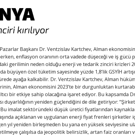
Pazarlar Başkanı Dr. Ventzislav Kartchev, Alman ekonomisin
izerken, enflasyon oranının orta vadede düşeceği ve iş güc
ki gerilimin neden olduğu enerji ve tedarik zinciri krizleri 
nda büyüyen özel tüketim sayesinde yüzde 1,8’lik GSYİH artıs
ede ayağa kalkabilir. Dr. Ventzislav Kartchev, Alman hükümet
erinin, Alman ekonomisini 2023’te bir durgunluktan kurtarabi
zaltıcı bir etkiye sahip olacağına işaret ediyor. Bu kapsamda
sı duyarlılığının yeniden güçlendiğini de dile getiriyor: “Şi
u imalat sektöründeki düşük üretici fiyatlarından kaynaklan
şında açıklanan ve uygulanan enerji fiyat frenleri şirketler i
n yıl yeniden birleşmeden bu yana en yüksek seviyesine ulaş
tilmeye çalışılsa da jeopolitik belirsizlik, artan faiz oranları 