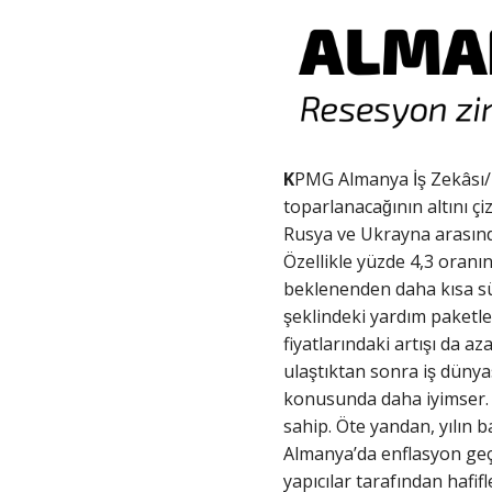
K
PMG Almanya İş Zekâsı/
toparlanacağının altını ç
Rusya ve Ukrayna arasında
Özellikle yüzde 4,3 oranı
beklenenden daha kısa sür
şeklindeki yardım paketl
fiyatlarındaki artışı da a
ulaştıktan sonra iş dünya
konusunda daha iyimser. B
sahip. Öte yandan, yılın ba
Almanya’da enflasyon geçe
yapıcılar tarafından hafifle