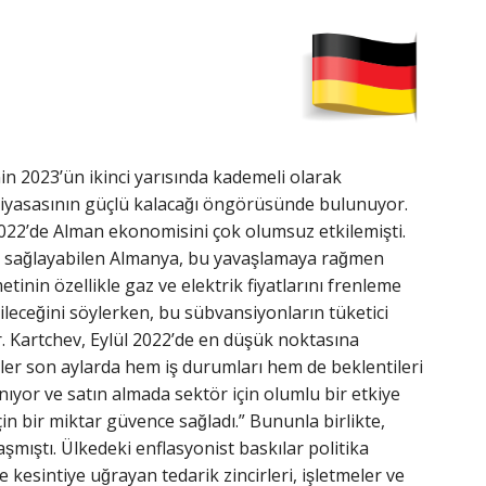
in 2023’ün ikinci yarısında kademeli olarak
ü piyasasının güçlü kalacağı öngörüsünde bulunuyor.
2022’de Alman ekonomisini çok olumsuz etkilemişti.
̧ı sağlayabilen Almanya, bu yavaşlamaya rağmen
inin özellikle gaz ve elektrik fiyatlarını frenleme
leceğini söylerken, bu sübvansiyonların tüketici
 Dr. Kartchev, Eylül 2022’de en düşük noktasına
rketler son aylarda hem iş durumları hem de beklentileri
ıyor ve satın almada sektör için olumlu bir etkiye
çin bir miktar güvence sağladı.” Bununla birlikte,
mıştı. Ülkedeki enflasyonist baskılar politika
ve kesintiye uğrayan tedarik zincirleri, işletmeler ve