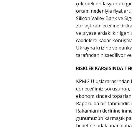
çekirdek enflasyonun (gıda
ortam nedeniyle fiyat artı
Silicon Valley Bank ve Sig
zorlaştırabileceğine dikk
ve piyasalardaki kırılganl
caddelere kadar konuşmal
Ukrayna krizine ve banka l
tarafından hissediliyor
RİSKLER KARŞISINDA T
KPMG Uluslararası’ndan Kü
döneceğimiz sorusunun, 
ekonomisindeki toparlanm
Raporu da bir tahmindir.
Rakamların derinine inmek k
günümüzün karmaşık pazar
hedefine odaklanan daha sa