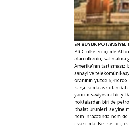
EN BUYUK POTANSİYEL 
BRIC ülkeleri içinde Atlan
olan ülkenin, satın alma g
Amerika’nın tartışmasız b
sanayi ve telekomünikasyo
oranının yüzde 5,4’lerde 
karşı- sında avrodan daha
yatırım seviyesini bir yı
noktalardan biri de petrol
ithalat ürünleri ise yine 
hem ihracatında hem de it
civarı nda. Biz ise birç