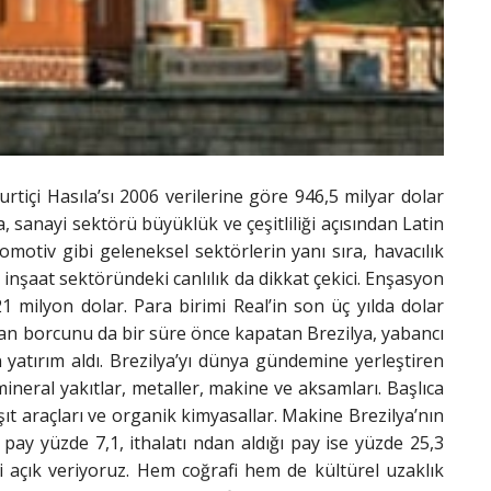
urtiçi Hasıla’sı 2006 verilerine göre 946,5 milyar dolar
, sanayi sektörü büyüklük ve çeşitliliği açısından Latin
motiv gibi geleneksel sektörlerin yanı sıra, havacılık
nşaat sektöründeki canlılık da dikkat çekici. Enşasyon
21 milyon dolar. Para birimi Real’in son üç yılda dolar
olan borcunu da bir süre önce kapatan Brezilya, yabancı
n yatırım aldı. Brezilya’yı dünya gündemine yerleştiren
 mineral yakıtlar, metaller, makine ve aksamları. Başlıca
aşıt araçları ve organik kimyasallar. Makine Brezilya’nın
pay yüzde 7,1, ithalatı ndan aldığı pay ise yüzde 25,3
i açık veriyoruz. Hem coğrafi hem de kültürel uzaklık