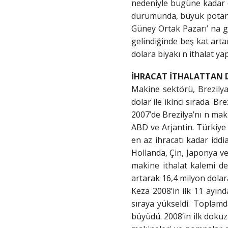
nedeniyle bugüne kadar dü
durumunda, büyük potansi
Güney Ortak Pazarı’ na g
gelindiğinde beş kat arta
dolara biyakı n ithalat ya
İHRACAT İTHALATTAN 
Makine sektörü, Brezilya’
dolar ile ikinci sırada. B
2007’de Brezilya’nı n maki
ABD ve Arjantin. Türkiye i
en az ihracatı kadar iddi
Hollanda, Çin, Japonya ve
makine ithalat kalemi de
artarak 16,4 milyon dolara
Keza 2008’in ilk 11 ayın
sıraya yükseldi. Toplamd
büyüdü. 2008’in ilk dokuz 