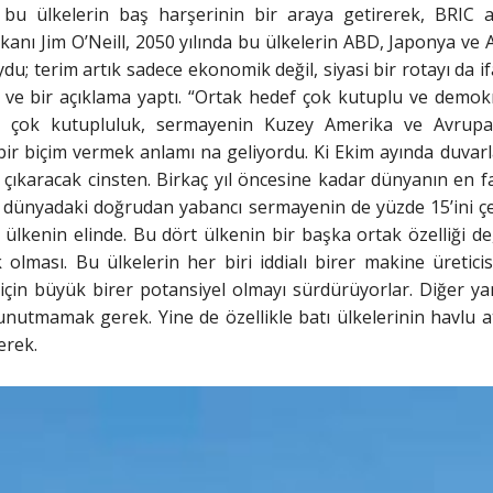
e bu ülkelerin baş harşerinin bir araya getirerek, BRIC
anı Jim O’Neill, 2050 yılında bu ülkelerin ABD, Japonya ve
u; terim artık sadece ekonomik değil, siyasi bir rotayı da ifad
i ve bir açıklama yaptı. “Ortak hedef çok kutuplu ve demokr
i çok kutupluluk, sermayenin Kuzey Amerika ve Avrupa’da
bir biçim vermek anlamı na geliyordu. Ki Ekim ayında duvar
ı çıkaracak cinsten. Birkaç yıl öncesine kadar dünyanın en 
 dünyadaki doğrudan yabancı sermayenin de yüzde 15’ini çe
 ülkenin elinde. Bu dört ülkenin bir başka ortak özelliği d
 olması. Bu ülkelerin her biri iddialı birer makine üreti
için büyük birer potansiyel olmayı sürdürüyorlar. Diğer 
 unutmamak gerek. Yine de özellikle batı ülkelerinin havlu at
erek.