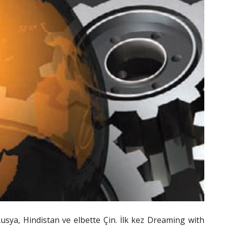
 Rusya, Hindistan ve elbette Çin. İlk kez Dreaming with