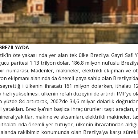
BREZİLYA’DA
tik’in öte yakası nda yer alan tek ülke Brezilya. Gayri Safi Y
ücü paritesi 1,13 trilyon dolar. 186,8 milyon nüfuslu Brezilya
ir numarası. Madenler, makineler, elektrikli ekipman ve oto
n ekipmanı alanında da önemli paya sahip olan Brezilya’da i
seyrettiğ i ülkenin ihracatı 161 milyon dolarken, ithalatı 1
 hızlı yükselmesi, ülkenin refah düzeyini de artırdı. IMF’ye 
lda yüzde 84 artırarak, 2007’de 34,6 milyar dolarlık doğruda
 yatakları. Brezilya’nın başlıca ihraç ürünleri taşıt araçları,
mineral yakıtlar, makine ve aksamları, elektrikli makineler, t
halatı nda önemli yer tutuyor, ülkenin ihracatından aldığı 
ok alanda rakibimiz konumunda olan Brezilya’ya karşı sürekl