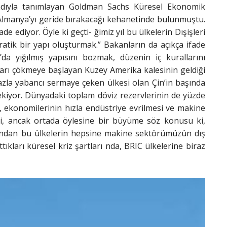
 adıyla tanımlayan Goldman Sachs Küresel Ekonomik
 Almanya’yı geride bırakacağı kehanetinde bulunmuştu.
e ediyor. Öyle ki geçti- ğimiz yıl bu ülkelerin Dışişleri
atik bir yapı oluşturmak.” Bakanların da açıkça ifade
 yığılmış yapısını bozmak, düzenin iç kurallarını
ları çökmeye başlayan Kuzey Amerika kalesinin geldiği
fazla yabancı sermaye çeken ülkesi olan Çin’in başında
kiyor. Dünyadaki toplam döviz rezervlerinin de yüzde
e, ekonomilerinin hızla endüstriye evrilmesi ve makine
cisi, ancak ortada öylesine bir büyüme söz konusu ki,
yandan bu ülkelerin hepsine makine sektörümüzün dış
tıkları küresel kriz şartları nda, BRIC ülkelerine biraz