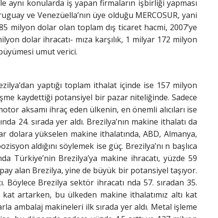
e aynı konularda iş yapan firmaların işbirliği yapması
 Uruguay ve Venezüella’nın üye olduğu MERCOSUR, yani
85 milyon dolar olan toplam dış ticaret hacmi, 2007’ye
ilyon dolar ihracatı- mıza karşılık, 1 milyar 172 milyon
 büyümesi umut verici.
ezilya’dan yaptığı toplam ithalat içinde ise 157 milyon
işme kaydettiği potansiyel bir pazar niteliğinde. Sadece
 motor aksamı ihraç eden ülkenin, en önemli alıcıları ise
nda 24. sırada yer aldı. Brezilya’nın makine ithalatı da
lyar dolara yükselen makine ithalatında, ABD, Almanya,
ozisyon aldığını söylemek ise güç. Brezilya’nı n başlıca
ında Türkiye’nin Brezilya’ya makine ihracatı, yüzde 59
pay alan Brezilya, yine de büyük bir potansiyel taşıyor.
. Böylece Brezilya sektör ihracatı nda 57. sıradan 35.
kat artarken, bu ülkeden makine ithalatımız altı kat
arla ambalaj makineleri ilk sırada yer aldı. Metal işleme