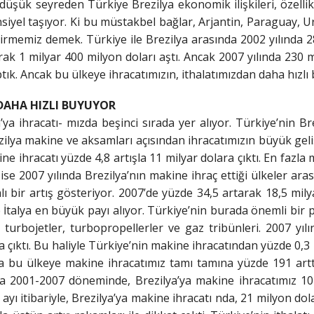
şük seyreden Türkiye Brezilya ekonomik ilişkileri, özellikl
yel taşıyor. Ki bu müstakbel bağlar, Arjantin, Paraguay,
irmemiz demek. Türkiye ile Brezilya arasında 2002 yılında 2
rak 1 milyar 400 milyon doları aştı. Ancak 2007 yılında 230 m
ptık. Ancak bu ülkeye ihracatımızın, ithalatımızdan daha hızlı
DAHA HIZLI BUYUYOR
ya ihracatı- mızda beşinci sırada yer alıyor. Türkiye’nin Br
rezilya makine ve aksamları açısından ihracatımızın büyük gel
ne ihracatı yüzde 4,8 artışla 11 milyar dolara çıktı. En fazla
se 2007 yılında Brezilya’nın makine ihraç ettiği ülkeler arası
alı bir artış gösteriyor. 2007’de yüzde 34,5 artarak 18,5 mi
 İtalya en büyük payı alıyor. Türkiye’nin burada önemli bir p
 turbojetler, turbopropellerler ve gaz tribünleri. 2007 yıl
 çıktı. Bu haliyle Türkiye’nin makine ihracatından yüzde 0,3 
da bu ülkeye makine ihracatımız tamı tamına yüzde 191 arttı
a 2001-2007 döneminde, Brezilya’ya makine ihracatımız 10 
ayı itibariyle, Brezilya’ya makine ihracatı nda, 21 milyon dol