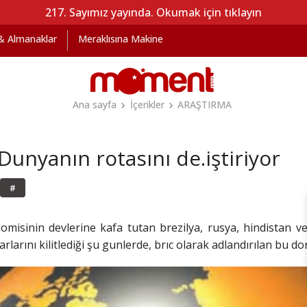
217. Sayımız yayında. Okumak için tıklayın
 & Almanaklar
Meraklısına Makine
Ana sayfa
İçerikler
ARAŞTIRMA
 Dunyanın rotasını de.iştiriyor
#
misinin devlerine kafa tutan brezilya, rusya, hindistan v
zarlarını kilitlediği şu gunlerde, brıc olarak adlandırılan bu 