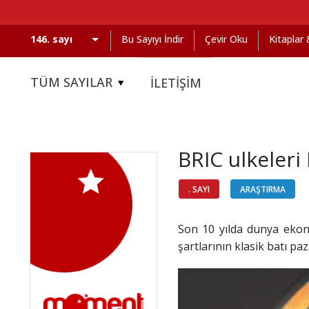
Bu Sayıyı İndir
Çevir Oku
Kitaplar
TÜM SAYILAR
İLETİŞİM
BRIC ulkeleri
. SAYI
ARAŞTIRMA
Son 10 yılda dunya ekono
şartlarının klasik batı pa