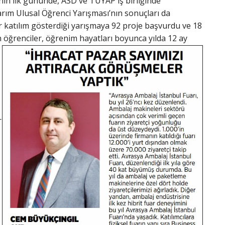
nın ilk gününde, ASD ve TÜYAP iş birliğinde
rım Ulusal Öğrenci Yarışması’nın sonuçları da
ir katılım gösterdiği yarışmaya 92 proje başvurdu ve 18
ren öğrenciler, öğrenim hayatları boyunca yılda 12 ay
r