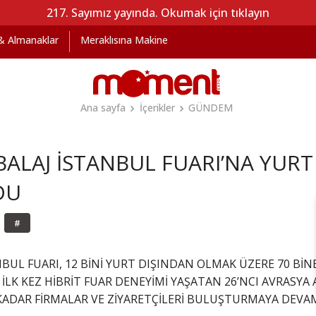
217. Sayımız yayında. Okumak için tıklayın
 & Almanaklar
Meraklısına Makine
Ana sayfa
İçerikler
GÜNDEM
ALAJ İSTANBUL FUARI’NA YURT 
DU
#
BUL FUARI, 12 BİNİ YURT DIŞINDAN OLMAK ÜZERE 70 BİNE
İLK KEZ HİBRİT FUAR DENEYİMİ YAŞATAN 26’NCI AVRASY
A KADAR FİRMALAR VE ZİYARETÇİLERİ BULUŞTURMAYA DEVA