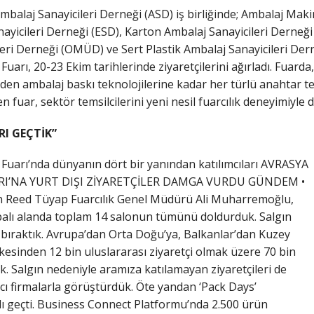
mbalaj Sanayicileri Derneği (ASD) iş birliğinde; Ambalaj Maki
nayicileri Derneği (ESD), Karton Ambalaj Sanayicileri Derneğ
ri Derneği (OMÜD) ve Sert Plastik Ambalaj Sanayicileri Dern
Fuarı, 20-23 Ekim tarihlerinde ziyaretçilerini ağırladı. Fuar
en ambalaj baskı teknolojilerine kadar her türlü anahtar tesl
 fuar, sektör temsilcilerini yeni nesil fuarcılık deneyimiyle de
RI GEÇTİK”
Fuarı’nda dünyanın dört bir yanından katılımcıları AVRASYA
I’NA YURT DIŞI ZİYARETÇİLER DAMGA VURDU GÜNDEM •
yen Reed Tüyap Fuarcılık Genel Müdürü Ali Muharremoğlu,
palı alanda toplam 14 salonun tümünü doldurduk. Salgın
e bıraktık. Avrupa’dan Orta Doğu’ya, Balkanlar’dan Kuzey
kesinden 12 bin uluslararası ziyaretçi olmak üzere 70 bin
ık. Salgın nedeniyle aramıza katılamayan ziyaretçileri de
mcı firmalarla görüştürdük. Öte yandan ‘Pack Days’
ılı geçti. Business Connect Platformu’nda 2.500 ürün