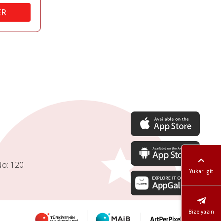
ER
No: 120
Yukarı git
Bize yazın