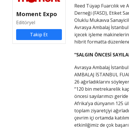
Reed Tüyap Fuarcılık ve A
Derneği (FASD), Etiket Sa
Moment Expo
Oluklu Mukavva Sanayicile
Editöryel
Avrasya Ambalaj İstanbul 
Takip Et
içecek işleme makinelerind
hibrit formatta düzenlenen
“SALGIN ÖNCESİ SAYILA
Avrasya Ambalaj İstanbul 
AMBALAJ İSTANBUL FUAR
26 ağırladıklarını söyle
“120 bin metrekarelik ka
öncesi sayılarımızı gerid
Afrika’ya dünyanın 125 ül
toplam ziyaretçiyi ağırlad
çevrim içi ortamda katılı
etkinliğimiz de çok başar