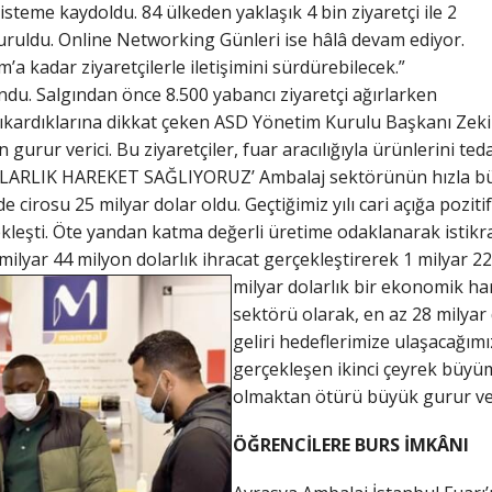
isteme kaydoldu. 84 ülkeden yaklaşık 4 bin ziyaretçi ile 2
uruldu. Online Networking Günleri ise hâlâ devam ediyor.
m’a kadar ziyaretçilerle iletişimini sürdürebilecek.”
du. Salgından önce 8.500 yabancı ziyaretçi ağırlarken
çıkardıklarına dikkat çeken ASD Yönetim Kurulu Başkanı Zeki
n gurur verici. Bu ziyaretçiler, fuar aracılığıyla ürünlerini te
LARLIK HAREKET SAĞLIYORUZ’ Ambalaj sektörünün hızla büy
e cirosu 25 milyar dolar oldu. Geçtiğimiz yılı cari açığa pozit
kleşti. Öte yandan katma değerli üretime odaklanarak istik
3 milyar 44 milyon dolarlık ihracat gerçekleştirerek 1 milyar 2
milyar dolarlık bir ekonomik har
sektörü olarak, en az 28 milyar
geliri hedeflerimize ulaşacağım
gerçekleşen ikinci çeyrek büyü
olmaktan ötürü büyük gurur ve m
ÖĞRENCİLERE BURS İMKÂNI