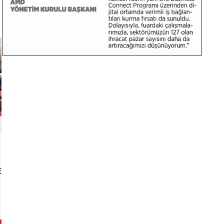
GÜNDEM
ETÇİ
AVRASYA AMBALAJ İSTANBUL FUARI,
30’UNCU YILINDA REKOR KIRDI