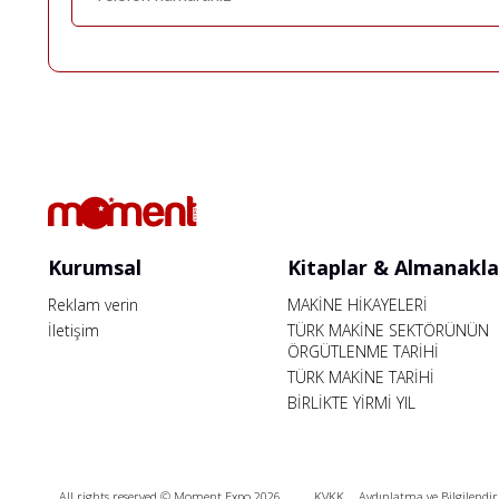
Kurumsal
Kitaplar & Almanakla
Reklam verin
MAKİNE HİKAYELERİ
İletişim
TÜRK MAKİNE SEKTÖRÜNÜN
ÖRGÜTLENME TARİHİ
TÜRK MAKİNE TARİHİ
BİRLİKTE YİRMİ YIL
All rights reserved © Moment Expo 2026
KVKK
Aydınlatma ve Bilgilendi