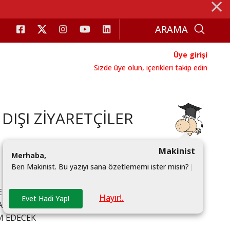
⨯
Üye girişi
Sizde üye olun, içerikleri takip edin
DIŞI ZİYARETÇİLER
Makinist
M
e
r
h
a
b
a
,
B
e
n
M
a
k
i
n
i
s
t
.
B
u
y
a
z
ı
y
ı
s
a
n
a
ö
z
e
t
l
e
m
e
m
i
i
s
t
e
r
m
i
s
i
n
?
|
 YAKIN ZİYARETÇİNİN KATILIMIYLA SONA ERDİ.
Hayır!.
Evet Hadi Yap!
A AMBALAJ İSTANBUL FUARI, “ONLINE NETWORKING
M EDECEK