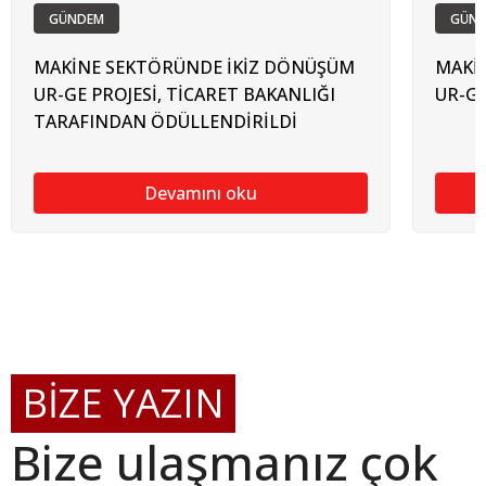
GÜNDEM
GÜN
MAKİNE SEKTÖRÜNDE İKİZ DÖNÜŞÜM
MAKİ
UR-GE PROJESİ, TİCARET BAKANLIĞI
UR-GE
TARAFINDAN ÖDÜLLENDİRİLDİ
Devamını oku
BİZE YAZIN
Bize ulaşmanız çok