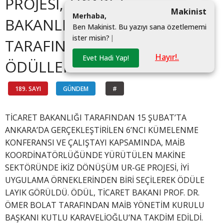
PROJESİ, TİCARET
Makinist
M
e
r
h
a
b
a
,
BAKANLIĞI
B
e
n
M
a
k
i
n
i
s
t
.
B
u
y
a
z
ı
y
ı
s
a
n
a
ö
z
e
t
l
e
m
e
m
i
i
s
t
e
r
m
i
s
i
n
?
|
TARAFINDAN
Hayır!.
Evet Hadi Yap!
ÖDÜLLENDİRİLDİ
189. SAYI
GÜNDEM
#
TİCARET BAKANLIĞI TARAFINDAN 15 ŞUBAT’TA
ANKARA’DA GERÇEKLEŞTİRİLEN 6’NCI KÜMELENME
KONFERANSI VE ÇALIŞTAYI KAPSAMINDA, MAİB
KOORDİNATÖRLÜĞÜNDE YÜRÜTÜLEN MAKİNE
SEKTÖRÜNDE İKİZ DÖNÜŞÜM UR-GE PROJESİ, İYİ
UYGULAMA ÖRNEKLERİNDEN BİRİ SEÇİLEREK ÖDÜLE
LAYIK GÖRÜLDÜ. ÖDÜL, TİCARET BAKANI PROF. DR.
ÖMER BOLAT TARAFINDAN MAİB YÖNETİM KURULU
BAŞKANI KUTLU KARAVELİOĞLU’NA TAKDİM EDİLDİ.