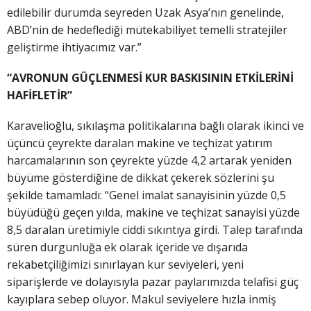
edilebilir durumda seyreden Uzak Asya’nın genelinde,
ABD’nin de hedeflediği mütekabiliyet temelli stratejiler
geliştirme ihtiyacımız var.”
“AVRONUN GÜÇLENMESİ KUR BASKISININ ETKİLERİNİ
HAFİFLETİR”
Karavelioğlu, sıkılaşma politikalarına bağlı olarak ikinci ve
üçüncü çeyrekte daralan makine ve teçhizat yatırım
harcamalarının son çeyrekte yüzde 4,2 artarak yeniden
büyüme gösterdiğine de dikkat çekerek sözlerini şu
şekilde tamamladı: “Genel imalat sanayisinin yüzde 0,5
büyüdüğü geçen yılda, makine ve teçhizat sanayisi yüzde
8,5 daralan üretimiyle ciddi sıkıntıya girdi. Talep tarafında
süren durgunluğa ek olarak içeride ve dışarıda
rekabetçiliğimizi sınırlayan kur seviyeleri, yeni
siparişlerde ve dolayısıyla pazar paylarımızda telafisi güç
kayıplara sebep oluyor. Makul seviyelere hızla inmiş