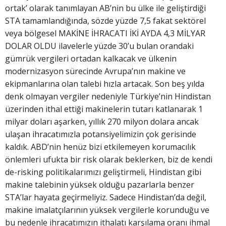
ortak’ olarak tanımlayan AB’nin bu ülke ile geliştirdiği
STA tamamlandığında, sözde yüzde 7,5 fakat sektörel
veya bölgesel MAKİNE İHRACATI İKİ AYDA 4,3 MİLYAR
DOLAR OLDU ilavelerle yüzde 30’u bulan orandaki
gümrük vergileri ortadan kalkacak ve ülkenin
modernizasyon sürecinde Avrupa’nın makine ve
ekipmanlarına olan talebi hızla artacak. Son beş yılda
denk olmayan vergiler nedeniyle Türkiye’nin Hindistan
üzerinden ithal ettiği makinelerin tutarı katlanarak 1
milyar doları aşarken, yıllık 270 milyon dolara ancak
ulaşan ihracatımızla potansiyelimizin çok gerisinde
kaldık. ABD’nin henüz bizi etkilemeyen korumacılık
önlemleri ufukta bir risk olarak beklerken, biz de kendi
de-risking politikalarımızı geliştirmeli, Hindistan gibi
makine talebinin yüksek olduğu pazarlarla benzer
STA’lar hayata geçirmeliyiz. Sadece Hindistan’da değil,
makine imalatçılarının yüksek vergilerle korunduğu ve
bu nedenle ihracatımızın ithalatı karşılama oranı ihmal