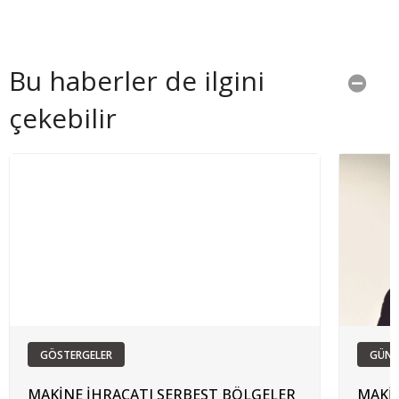
Bu haberler de ilgini
çekebilir
GÖSTERGELER
GÜN
MAKİNE İHRACATI SERBEST BÖLGELER
MAKİN