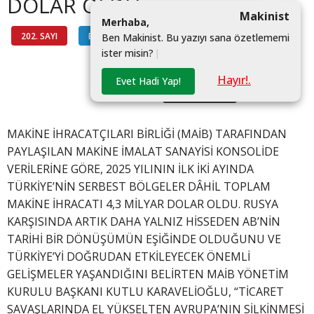
DOLAR OLDU
Makinist
M
e
r
h
a
b
a
,
202. SAYI
BAŞKANDAN
#MAKINE
B
e
n
M
a
k
i
n
i
s
t
.
B
u
y
a
z
ı
y
ı
s
a
n
a
ö
z
e
t
l
e
m
e
m
i
i
s
t
e
r
m
i
s
i
n
?
|
#IHRACAT
Hayır!.
Evet Hadi Yap!
#DIŞ TICARET
MAKİNE İHRACATÇILARI BİRLİĞİ (MAİB) TARAFINDAN
PAYLAŞILAN MAKİNE İMALAT SANAYİSİ KONSOLİDE
VERİLERİNE GÖRE, 2025 YILININ İLK İKİ AYINDA
TÜRKİYE’NİN SERBEST BÖLGELER DÂHİL TOPLAM
MAKİNE İHRACATI 4,3 MİLYAR DOLAR OLDU. RUSYA
KARŞISINDA ARTIK DAHA YALNIZ HİSSEDEN AB’NİN
TARİHİ BİR DÖNÜŞÜMÜN EŞİĞİNDE OLDUĞUNU VE
TÜRKİYE’Yİ DOĞRUDAN ETKİLEYECEK ÖNEMLİ
GELİŞMELER YAŞANDIĞINI BELİRTEN MAİB YÖNETİM
KURULU BAŞKANI KUTLU KARAVELİOĞLU, “TİCARET
SAVAŞLARINDA EL YÜKSELTEN AVRUPA’NIN SİLKİNMESİ