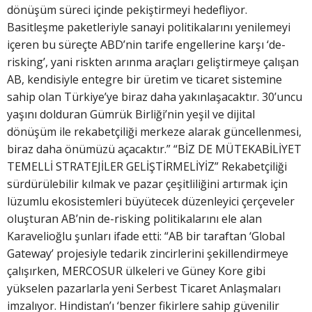
dönüşüm süreci içinde pekiştirmeyi hedefliyor.
Basitleşme paketleriyle sanayi politikalarını yenilemeyi
içeren bu süreçte ABD’nin tarife engellerine karşı ‘de-
risking’, yani riskten arınma araçları geliştirmeye çalışan
AB, kendisiyle entegre bir üretim ve ticaret sistemine
sahip olan Türkiye’ye biraz daha yakınlaşacaktır. 30’uncu
yaşını dolduran Gümrük Birliği’nin yeşil ve dijital
dönüşüm ile rekabetçiliği merkeze alarak güncellenmesi,
biraz daha önümüzü açacaktır.” “BİZ DE MÜTEKABİLİYET
TEMELLİ STRATEJİLER GELİŞTİRMELİYİZ” Rekabetçiliği
sürdürülebilir kılmak ve pazar çeşitliliğini artırmak için
lüzumlu ekosistemleri büyütecek düzenleyici çerçeveler
oluşturan AB’nin de-risking politikalarını ele alan
Karavelioğlu şunları ifade etti: “AB bir taraftan ‘Global
Gateway’ projesiyle tedarik zincirlerini şekillendirmeye
çalışırken, MERCOSUR ülkeleri ve Güney Kore gibi
yükselen pazarlarla yeni Serbest Ticaret Anlaşmaları
imzalıyor. Hindistan’ı ‘benzer fikirlere sahip güvenilir