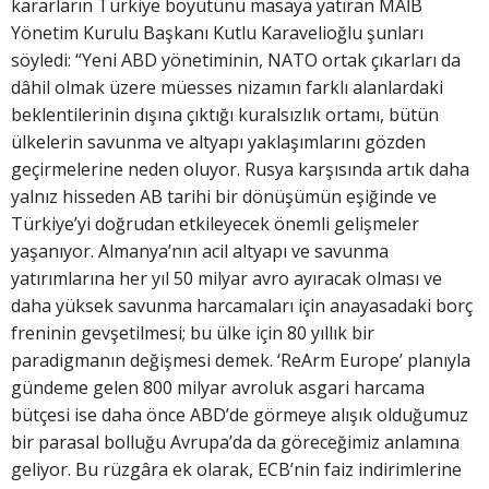
kararların Türkiye boyutunu masaya yatıran MAİB
Yönetim Kurulu Başkanı Kutlu Karavelioğlu şunları
söyledi: “Yeni ABD yönetiminin, NATO ortak çıkarları da
dâhil olmak üzere müesses nizamın farklı alanlardaki
beklentilerinin dışına çıktığı kuralsızlık ortamı, bütün
ülkelerin savunma ve altyapı yaklaşımlarını gözden
geçirmelerine neden oluyor. Rusya karşısında artık daha
yalnız hisseden AB tarihi bir dönüşümün eşiğinde ve
Türkiye’yi doğrudan etkileyecek önemli gelişmeler
yaşanıyor. Almanya’nın acil altyapı ve savunma
yatırımlarına her yıl 50 milyar avro ayıracak olması ve
daha yüksek savunma harcamaları için anayasadaki borç
freninin gevşetilmesi; bu ülke için 80 yıllık bir
paradigmanın değişmesi demek. ‘ReArm Europe’ planıyla
gündeme gelen 800 milyar avroluk asgari harcama
bütçesi ise daha önce ABD’de görmeye alışık olduğumuz
bir parasal bolluğu Avrupa’da da göreceğimiz anlamına
geliyor. Bu rüzgâra ek olarak, ECB’nin faiz indirimlerine