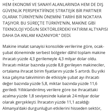
HEM EKONOMİ VE SANAYİ ALANLARINDA HEM DE DIŞ
GÜVENLİK PERSPEKTİFİNDE STRATEJİK BİR PARTNER
OLARAK TÜRKİYE’NİN ÖNEMİNİ TARİHİ BİR NOKTAYA
TAŞIYOR. BU SÜREÇTE TÜRKİYE’NİN, MAKİNE GİBİ
TEKNOLOJİ YOĞUN SEKTÖRLERDEKİ YATIRIM ALTYAPISI
DAHA DA ANLAM KAZANIYOR.” DEDİ.
Makine imalat sanayisi konsolide verilerine göre, ocak-
şubat döneminde serbest bölgeler dâhil toplam makine
ihracatı yüzde 4,3 gerilemeyle 4,3 milyar dolar oldu.
İhracatı miktar bazında yüzde 8,8 gerileyen makineciler,
ortalama ihracat birim fiyatlarını yüzde 5 artırdı. Bu yılki
kısa çalışma takviminin de etkisiyle şubat ayı ihracatı
değer bazında yüzde 5,8, miktar bazında yüzde 11,6
geriledi. Yıllıklandırılmış verilere göre ise ihracattaki
azalma yüzde 1,8 seviyesinde kalarak 24 milyar dolar
olarak gerçekleşti. İhracatın yüzde 11,1 azaldığı
Almanya’daki durgunluğun etkilerini hisseden sektör,