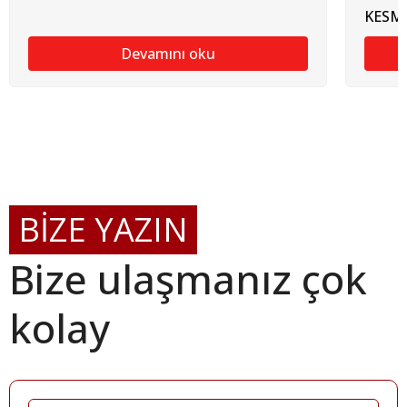
KESM
Devamını oku
BİZE YAZIN
Bize ulaşmanız çok
kolay