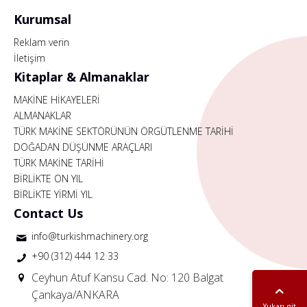
Kurumsal
Reklam verin
İletişim
Kitaplar & Almanaklar
MAKİNE HİKAYELERİ
ALMANAKLAR
TÜRK MAKİNE SEKTÖRÜNÜN ÖRGÜTLENME TARİHİ
DOĞADAN DÜŞÜNME ARAÇLARI
TÜRK MAKİNE TARİHİ
BİRLİKTE ON YIL
BİRLİKTE YİRMİ YIL
Contact Us
info@turkishmachinery.org
+90 (312) 444 12 33
Ceyhun Atuf Kansu Cad. No: 120 Balgat
Çankaya/ANKARA
Yukarı git