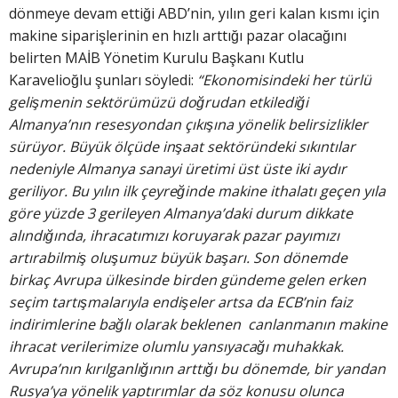
dönmeye devam ettiği ABD’nin, yılın geri kalan kısmı için
makine siparişlerinin en hızlı arttığı pazar olacağını
belirten MAİB Yönetim Kurulu Başkanı Kutlu
Karavelioğlu şunları söyledi:
“Ekonomisindeki her türlü
gelişmenin sektörümüzü doğrudan etkilediği
Almanya’nın resesyondan çıkışına yönelik belirsizlikler
sürüyor. Büyük ölçüde inşaat sektöründeki sıkıntılar
nedeniyle Almanya sanayi üretimi üst üste iki aydır
geriliyor. Bu yılın ilk çeyreğinde makine ithalatı geçen yıla
göre yüzde 3 gerileyen Almanya’daki durum dikkate
alındığında, ihracatımızı koruyarak pazar payımızı
artırabilmiş oluşumuz büyük başarı. Son dönemde
birkaç Avrupa ülkesinde birden gündeme gelen erken
seçim tartışmalarıyla endişeler artsa da ECB’nin faiz
indirimlerine bağlı olarak beklenen canlanmanın makine
ihracat verilerimize olumlu yansıyacağı muhakkak.
Avrupa’nın kırılganlığının arttığı bu dönemde, bir yandan
Rusya’ya yönelik yaptırımlar da söz konusu olunca