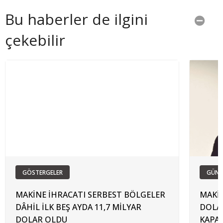
Bu haberler de ilgini
çekebilir
GÖSTERGELER
GÜN
MAKİNE İHRACATI SERBEST BÖLGELER
MAKİN
DÂHİL İLK BEŞ AYDA 11,7 MİLYAR
DOLAR
DOLAR OLDU
KAPA