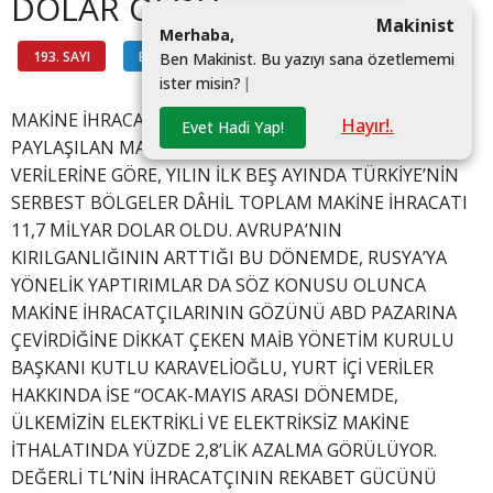
DOLAR OLDU
Makinist
M
e
r
h
a
b
a
,
193. SAYI
BAŞKANDAN
#
B
e
n
M
a
k
i
n
i
s
t
.
B
u
y
a
z
ı
y
ı
s
a
n
a
ö
z
e
t
l
e
m
e
m
i
i
s
t
e
r
m
i
s
i
n
?
|
MAKİNE İHRACATÇILARI BİRLİĞİ (MAİB) TARAFINDAN
Hayır!.
Evet Hadi Yap!
PAYLAŞILAN MAKİNE İMALAT SANAYİSİ KONSOLİDE
VERİLERİNE GÖRE, YILIN İLK BEŞ AYINDA TÜRKİYE’NİN
SERBEST BÖLGELER DÂHİL TOPLAM MAKİNE İHRACATI
11,7 MİLYAR DOLAR OLDU. AVRUPA’NIN
KIRILGANLIĞININ ARTTIĞI BU DÖNEMDE, RUSYA’YA
YÖNELİK YAPTIRIMLAR DA SÖZ KONUSU OLUNCA
MAKİNE İHRACATÇILARININ GÖZÜNÜ ABD PAZARINA
ÇEVİRDİĞİNE DİKKAT ÇEKEN MAİB YÖNETİM KURULU
BAŞKANI KUTLU KARAVELİOĞLU, YURT İÇİ VERİLER
HAKKINDA İSE “OCAK-MAYIS ARASI DÖNEMDE,
ÜLKEMİZİN ELEKTRİKLİ VE ELEKTRİKSİZ MAKİNE
İTHALATINDA YÜZDE 2,8’LİK AZALMA GÖRÜLÜYOR.
DEĞERLİ TL’NİN İHRACATÇININ REKABET GÜCÜNÜ