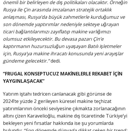
önemli bir belirleyen de dış politikaları olacaktır. Örneğin
Rusya ile Çin arasında imzalanan stratejik ortaklık
anlaşması, Rusya’da büyük zahmetlerle kurduğumuz ve
son dönemde yaptırımlar nedeniyle sekteye uğrayan
ticari bağlantılarımızı zayıflatıp makine varlığımızı
olumsuz etkileyecektir. Bu devasa pazarı Çin’e
kaptırmanın huzursuzluğun uyaşayan Batılı işletmeler
için, Rusya’ya makine ihracatı konusunda yeni arayışlar
gündeme gelecektir.”
dedi.
“FRUGAL KONSEPTUCUZ MAKİNELERLE REKABET İÇİN
YAYGINLAŞACAK”
Yatırım iştahı tedricen canlanacak gibi görünse de
2024’te yüzde 2 gerileyen küresel makine teçhizat
yatırımlarının önceki seviyesine çıkmakta zorlanacağının
altını çizen Karavelioğlu, makine dış ticaretinde Türkiye’yi
bekleyen yeni fırsatlar hakkında ise şu yorumlarda
bulundu:
“Son dönemde dünyada dikkat çeken bir trend;