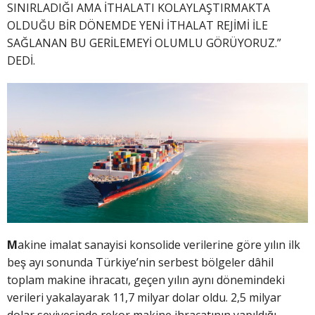
SINIRLADIĞI AMA İTHALATI KOLAYLAŞTIRMAKTA
OLDUĞU BİR DÖNEMDE YENİ İTHALAT REJİMİ İLE
SAĞLANAN BU GERİLEMEYİ OLUMLU GÖRÜYORUZ.”
DEDİ.
M
akine imalat sanayisi konsolide verilerine göre yılın ilk
beş ayı sonunda Türkiye’nin serbest bölgeler dâhil
toplam makine ihracatı, geçen yılın aynı dönemindeki
verileri yakalayarak 11,7 milyar dolar oldu. 2,5 milyar
dolar seviyesinde rekor makine ihracatının yapıldığı