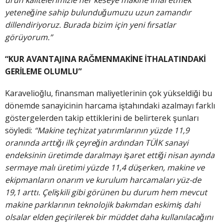
ürün kalitelerimizle her keseye makine imal etmek
yeteneğine sahip bulunduğumuzu uzun zamandır
dillendiriyoruz. Burada bizim için yeni fırsatlar
görüyorum.”
“KUR AVANTAJINA RAĞMENMAKİNE İTHALATINDAKİ
GERİLEME OLUMLU”
Karavelioğlu, finansman maliyetlerinin çok yükseldiği bu
dönemde sanayicinin harcama iştahındaki azalmayı farklı
göstergelerden takip ettiklerini de belirterek şunları
söyledi:
“Makine teçhizat yatırımlarının yüzde 11,9
oranında arttığı ilk çeyreğin ardından TÜİK sanayi
endeksinin üretimde daralmayı işaret ettiği nisan ayında
sermaye malı üretimi yüzde 11,4 düşerken, makine ve
ekipmanların onarım ve kurulum harcamaları yüz-de
19,1 arttı. Çelişkili gibi görünen bu durum hem mevcut
makine parklarının teknolojik bakımdan eskimiş dahi
olsalar elden geçirilerek bir müddet daha kullanılacağını