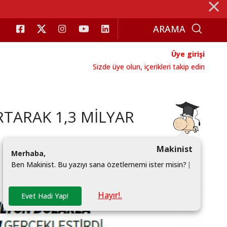
⨯
Üye girişi
Sizde üye olun, içerikleri takip edin
RTARAK 1,3 MİLYAR
Makinist
M
e
r
h
a
b
a
,
B
e
n
M
a
k
i
n
i
s
t
.
B
u
y
a
z
ı
y
ı
s
a
n
a
ö
z
e
t
l
e
m
e
m
i
i
s
t
e
r
m
i
s
i
n
?
|
Hayır!.
Evet Hadi Yap!