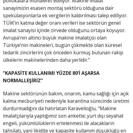
politikalara muhalefet ediliyor. Makine imalat
sanayimizin esasen montaj sektörü olduğuna dair
spekülasyonlarla ek vergilerin kaldırılması talep ediliyor.
TÜİK’in katma değer oranı verileri ise sektörün genel
imalat sanayisi içinde zirvede olduğunu ortaya koyuyor.
Avrupa’nın altıncı büyük makine imalatçısı olan
Türkiye’nin makineleri, bugün çökmekte olan küresel
tedarik zincirlerini çok önceden kurmuş bulunan rakip
ülkelerin makinelerinden daha yerlidir.”
“KAPASİTE KULLANIMI YÜZDE 80’İ AŞARSA
NORMALLEŞİRİZ”
Makine sektörünün bakım, onarım, kamu sağlığı için açık
kalma mecburiyeti nedeniyle karantina sürecinde üretimi
durdurmadığını da hatırlatan Karavelioğlu, “Makine
imalatçılarıyla yaptığımız son ankette; yurt dışı seyahat
engeli, yükümlülüklerin ertelenmesi ile alacakların
tahsilatı, yani likidite ve kapasite kullanım düşüklüğü en