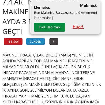
7,4 ARTIŞ GERÇEKLEŞTİ
Makinist
M
e
r
h
a
b
a
,
MAKİNE İHRACATI İKİ
B
e
n
M
a
k
i
n
i
s
t
.
B
u
y
a
z
ı
y
ı
s
a
n
a
ö
z
e
t
l
e
m
e
m
i
i
s
t
e
r
m
i
s
i
n
?
|
AYDA 3 MİLYAR DOLARI
Hayır!.
Evet Hadi Yap!
GEÇTİ
154. SAYI
GÜNDEM
#
MAKİNE İHRACATÇILARI BİRLİĞİ (MAİB) YILIN İLK İKİ
AYINDA YAPILAN TOPLAM MAKİNE İHRACATININ 3
MİLYAR DOLAR OLDUĞUNU AÇIKLADI. EN BÜYÜK
İHRACAT PAZARLARINDAN ALMANYA, İNGİLTERE VE
FRANSA’DA İHRACAT ARTIŞI ÇİFT HANELERDE
GERÇEKLEŞEN MAKİNE SEKTÖRÜ, GEÇTİĞİMİZ YILIN İLK
İKİ AYINA GÖRE 200 MİLYON DOLAR DAHA FAZLA
İHRACAT YAPTI. MAİB YÖNETİM KURULU BAŞKANI
KUTLU KARAVELİOĞLU, “2020’NİN İLK İKİ AYINDA İMZA