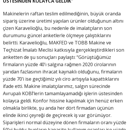
ÜSTESİNDEN KOLAYCA GELDİK”
Makinelerin raftan teslim edilmediğinin, büyük oranda
sipariş üzerine üretimi yapılan ürünler olduğunun altını
çizen Karavelioğlu, bu nedenle de imalatçıların son
durumunu güncel anketlerle ölçmeye çalıştıklarını
belirtti. Karavelioğlu, MAKFED ve TOBB Makine ve
Teçhizat İmalatı Meclisi katkısıyla gerçekleştirdikleri son
anketten de şu sonuçları paylaştı: “Görüştüğümüz
firmaların yüzde 40’ı salgına rağmen 2020 cirolarının
yarıdan fazlasının ihracat kaynaklı olduğunu, firmaların
yüzde 70’i ise geçtiğimiz yılı ciro artışıyla kapattıklarını
ifade etti. Makine imalatçılarımız, salgın sürecinde
Avrupalı KOBİ’lerin tamamlayamadığı işlerin üstesinden
kolayca geldi. Konfor hissine kapılmak için henüz erken
olmakla birlikte, şu anda her dört firmadan üçünün
elinde ikinci çeyreği de geçirecek iş var görünüyor.
Siparişleri normal düzeyine dönen firmaların oranı yüzde
50’yi buldu; bunların kapasite kullanım oranları ise yüzde