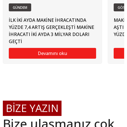
GÜNDEM
GÖST
İLK İKİ AYDA MAKİNE İHRACATINDA
MAKİN
YÜZDE 7,4 ARTIŞ GERÇEKLEŞTİ MAKİNE
AŞTI 
İHRACATI İKİ AYDA 3 MİLYAR DOLARI
YÜZDE
GEÇTİ
Devamını oku
BİZE YAZIN
Bize ulaşmanız çok