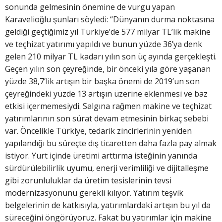
sonunda gelmesinin önemine de vurgu yapan
Karavelioğlu şunları söyledi: “Dünyanın durma noktasına
geldiği geçtiğimiz yıl Türkiye’de 577 milyar TL’lik makine
ve teçhizat yatırımı yapıldı ve bunun yüzde 36’ya denk
gelen 210 milyar TL kadarı yılın son üç ayında gerçekleşti.
Geçen yılın son çeyreğinde, bir önceki yıla göre yaşanan
yüzde 38,7’lik artışın bir başka önemi de 2019’un son
çeyreğindeki yüzde 13 artışın üzerine eklenmesi ve baz
etkisi içermemesiydi. Salgına rağmen makine ve teçhizat
yatırımlarının son sürat devam etmesinin birkaç sebebi
var. Öncelikle Türkiye, tedarik zincirlerinin yeniden
yapılandığı bu süreçte dış ticaretten daha fazla pay almak
istiyor. Yurt içinde üretimi arttırma isteğinin yanında
sürdürülebilirlik uyumu, enerji verimliliği ve dijitalleşme
gibi zorunluluklar da üretim tesislerinin tevsi
modernizasyonunu gerekli kılıyor. Yatırım teşvik
belgelerinin de katkısıyla, yatırımlardaki artışın bu yıl da
süreceğini öngörüyoruz. Fakat bu yatırımlar için makine