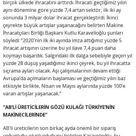
birçok ülkede ihracatını arttırdı. İhracatı geçtiğimiz yılın
aynı dönemine göre yüzde 7,4 artan sektör, ilk iki ay
sonunda 3 milyar dolar ihracat gerçekleştirdi. İkinci
çeyrekte büyük artışlar yaşanacağını belirten Makine
İhracatçıları Birliği Başkanı Kutlu Karavelioğlu şunları
söyledi: “2020’nin ilk iki ayında imza attığımız yüzde 5
ihracat artışının üzerine bu yıl ilave 7,4 puan daha
koymayı başardık. Salgındaki ilk dalga sebebiyle geçen yıl
yüzde 28 düşüş yaşadığımız ikinci çeyrek, bu yıl ihracatta
sıçrama ayları olacak. Aşı çalışmalarının devam ettiği
Avrupa’da açılmaların başlaması ve geçtiğimiz yılın baz
etkisiyle birlikte, Nisan ve Mayıs aylarında yüzde 100’e
varan artışlar yaşanacak.”
“AB’Lİ ÜRETİCİLERİN GÖZÜ KULAĞI TÜRKİYE’NİN
MAKİNECİLERİNDE”
AB’li üreticilerin son birkaç ayda önemli bir sipariş
yoğunluğu oluşturduğunu belirten Karavelioğlu, bu