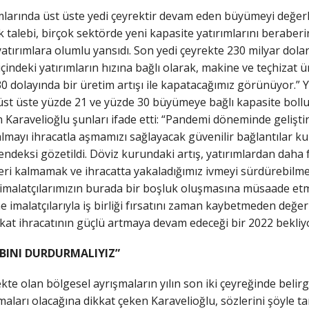
mlarında üst üste yedi çeyrektir devam eden büyümeyi değerle
rik talebi, birçok sektörde yeni kapasite yatırımlarını beraber
tırımlara olumlu yansıdı. Son yedi çeyrekte 230 milyar doları
içindeki yatırımların hızına bağlı olarak, makine ve teçhizat ü
 30 dolayında bir üretim artışı ile kapatacağımız görünüyor.
a üst üste yüzde 21 ve yüzde 30 büyümeye bağlı kapasite boll
Karavelioğlu şunları ifade etti: “Pandemi döneminde geliştirdi
ayı ihracatla aşmamızı sağlayacak güvenilir bağlantılar kurma
ışı endeksi gözetildi. Döviz kurundaki artış, yatırımlardan daha f
ri kalmamak ve ihracatta yakaladığımız ivmeyi sürdürebilmek 
 imalatçılarımızın burada bir boşluk oluşmasına müsaade etm
kine imalatçılarıyla iş birliği fırsatını zaman kaybetmeden de
fakat ihracatının güçlü artmaya devam edeceği bir 2022 bekliy
BINI DURDURMALIYIZ”
 olan bölgesel ayrışmaların yılın son iki çeyreğinde belirgin
maları olacağına dikkat çeken Karavelioğlu, sözlerini şöyle t