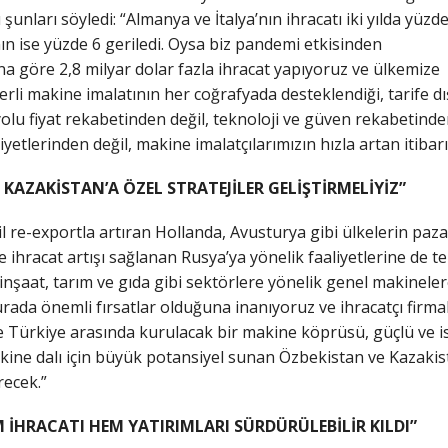
şunları söyledi: “Almanya ve İtalya’nın ihracatı iki yılda yüzd
nın ise yüzde 6 geriledi. Oysa biz pandemi etkisinden
ına göre 2,8 milyar dolar fazla ihracat yapıyoruz ve ülkemize
erli makine imalatının her coğrafyada desteklendiği, tarife d
yolu fiyat rekabetinden değil, teknoloji ve güven rekabetinden
liyetlerinden değil, makine imalatçılarımızın hızla artan itiba
 KAZAKİSTAN’A ÖZEL STRATEJİLER GELİŞTİRMELİYİZ”
il re-exportla artıran Hollanda, Avusturya gibi ülkelerin pazar
e ihracat artışı sağlanan Rusya’ya yönelik faaliyetlerine de te
 inşaat, tarım ve gıda gibi sektörlere yönelik genel makinele
ada önemli fırsatlar olduğuna inanıyoruz ve ihracatçı firmala
 Türkiye arasında kurulacak bir makine köprüsü, güçlü ve istik
ine dalı için büyük potansiyel sunan Özbekistan ve Kazak
recek.”
İHRACATI HEM YATIRIMLARI SÜRDÜRÜLEBİLİR KILDI”