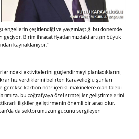
e
ışı engellerin çeşitlendiği ve yaygınlaştığı bu dönemde
 geçiyor. Birim ihracat fiyatlarımızdaki artışın büyük
rından kaynaklanıyor.”
larındaki aktivitelerini güçlendirmeyi planladıklarını,
krar hız verdiklerini belirten Karavelioğlu şunları
re gerekse karbon nötr içerikli makinelere olan talebi
rımıza, bu coğrafyaya özel stratejiler geliştirmelerini
rarlı ilişkiler geliştirmenin önemli bir aracı olur.
istan’da da sektörümüzün gücünü sergileyen