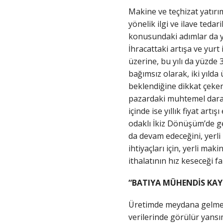
Makine ve teçhizat yatırı
yönelik ilgi ve ilave teda
konusundaki adımlar da ya
İhracattaki artışa ve yurt 
üzerine, bu yılı da yüzde
bağımsız olarak, iki yıld
beklendiğine dikkat çeken 
pazardaki muhtemel daralm
içinde ise yıllık fiyat art
odaklı İkiz Dönüşüm’de ge
da devam edeceğini, yerli
ihtiyaçları için, yerli ma
ithalatının hız keseceği 
“BATIYA MÜHENDİS KAY
Üretimde meydana gelmekte
verilerinde görülür yansı