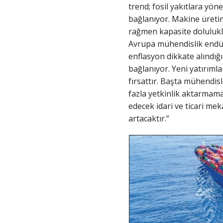
trend; fosil yakıtlara yöne
bağlanıyor. Makine üretim
rağmen kapasite dolulukla
Avrupa mühendislik endüst
enflasyon dikkate alındığı
bağlanıyor. Yeni yatırıml
fırsattır. Başta mühendis
fazla yetkinlik aktarmama
edecek idari ve ticari me
artacaktır.”