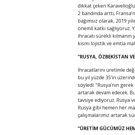
dikkat çeken Karavelioğlu 
2 bandında arttı, Fransa’
bağımsız olarak, 2019 yıl
önemli katkı sağlıyoruz. Y
ihracatı sürekli kılmanın 
kısmı lojistik ve emtia ma
“RUSYA, ÖZBEKİSTAN VE
İhracatlarını üretimle değ
bu yıl yüzde 35’in üzerind
söyledi: “Rusya’nın gerek
artarak devam edecek. Bur
tavsiye ediyoruz. Rusya ve
Rusya gibi hemen her mak
çalışmalarımız artarak sü
“ÜRETİM GÜCÜMÜZ HEM 