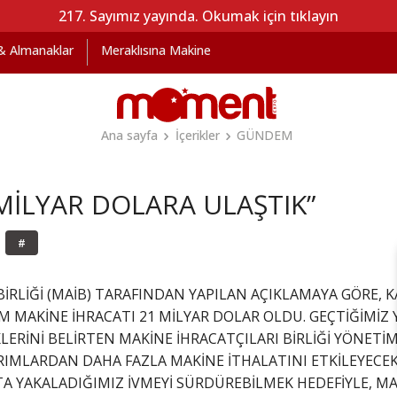
217. Sayımız yayında. Okumak için tıklayın
 & Almanaklar
Meraklısına Makine
Ana sayfa
İçerikler
GÜNDEM
 MİLYAR DOLARA ULAŞTIK”
#
BİRLİĞİ (MAİB) TARAFINDAN YAPILAN AÇIKLAMAYA GÖRE, 
 MAKİNE İHRACATI 21 MİLYAR DOLAR OLDU. GEÇTİĞİMİZ 
KLERİNİ BELİRTEN MAKİNE İHRACATÇILARI BİRLİĞİ YÖNET
RIMLARDAN DAHA FAZLA MAKİNE İTHALATINI ETKİLEYECEKTİ
 YAKALADIĞIMIZ İVMEYİ SÜRDÜREBİLMEK HEDEFİYLE, MAK