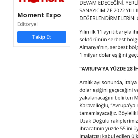
DEVAM EDECEĞİNİ, YER
SANAYİCİMİZE 2022 YILI
Moment Expo
DEĞERLENDİRMELERİNİ Ö
Editöryel
Yılın ilk 11 ayı itibarıyl
Takip Et
sektörünün serbest bölgel
Almanya’nın, serbest bölg
1 milyar dolar eşiğini geçt
“AVRUPA’YA YÜZDE 28 İ
Aralık ayı sonunda, İtalya
dolar eşiğini geçeceğini v
yakalanacağını belirten M
Karavelioğlu, “Avrupa’ya m
tamamlayacağız. Böylelikl
Uzak Doğulu rakiplerimiz
ihracatının yüzde 55’ini 
imalatçısı kabul edilen ü