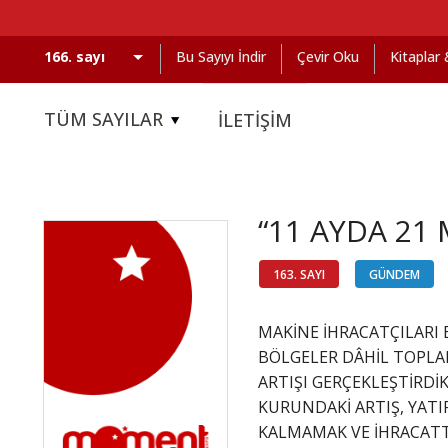
Bu Sayıyı İndir
Çevir Oku
Kitaplar
TÜM SAYILAR
İLETİŞİM
“11 AYDA 21
163. SAYI
GÜNDEM
MAKİNE İHRACATÇILARI 
BÖLGELER DÂHİL TOPLAM
ARTIŞI GERÇEKLEŞTİRDİ
KURUNDAKİ ARTIŞ, YATI
KALMAMAK VE İHRACATTA