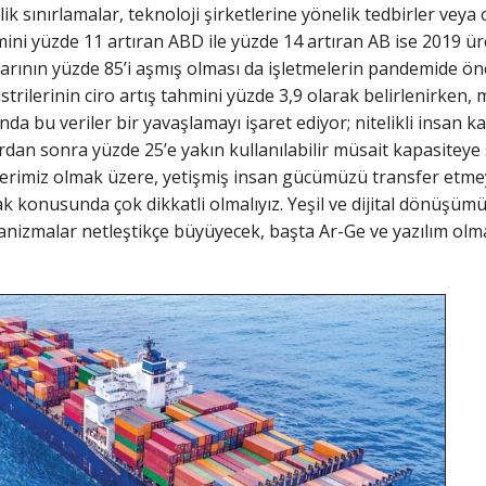
lik sınırlamalar, teknoloji şirketlerine yönelik tedbirler veya o
ini yüzde 11 artıran ABD ile yüzde 14 artıran AB ise 2019 ü
rının yüzde 85’i aşmış olması da işletmelerin pandemide öneml
rilerinin ciro artış tahmini yüzde 3,9 olarak belirlenirken,
nda bu veriler bir yavaşlamayı işaret ediyor; nitelikli insan 
ardan sonra yüzde 25’e yakın kullanılabilir müsait kapasiteye
lerimiz olmak üzere, yetişmiş insan gücümüzü transfer etmey
k konusunda çok dikkatli olmalıyız. Yeşil ve dijital dönüşüm
kanizmalar netleştikçe büyüyecek, başta Ar-Ge ve yazılım olma