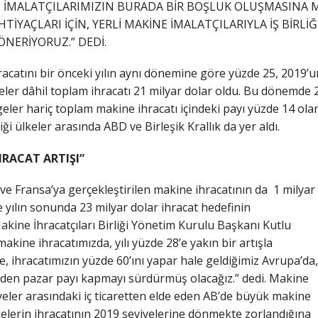
Lİ İMALATÇILARIMIZIN BURADA BİR BOŞLUK OLUŞMASINA
 İHTİYAÇLARI İÇİN, YERLİ MAKİNE İMALATÇILARIYLA İŞ BİR
NERİYORUZ.” DEDİ.
a ihracatını bir önceki yılın aynı dönemine göre yüzde 25, 20
er dâhil toplam ihracatı 21 milyar dolar oldu. Bu dönemde 2
eler hariç toplam makine ihracatı içindeki payı yüzde 14 olar
iği ülkeler arasında ABD ve Birleşik Krallık da yer aldı.
HRACAT ARTIŞI”
 ve Fransa’ya gerçekleştirilen makine ihracatının da 1 milyar
e yılın sonunda 23 milyar dolar ihracat hedefinin
akine İhracatçıları Birliği Yönetim Kurulu Başkanı Kutlu
akine ihracatımızda, yılı yüzde 28’e yakın bir artışla
e, ihracatımızın yüzde 60’ını yapar hale geldiğimiz Avrupa’da,
den pazar payı kapmayı sürdürmüş olacağız.” dedi. Makine
üyeler arasındaki iç ticaretten elde eden AB’de büyük makine
lkelerin ihracatının 2019 seviyelerine dönmekte zorlandığına