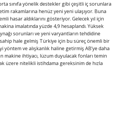
rta sınıfa yönelik destekler gibi çeşitli iç sorunlara
retim rakamlarına henüz yeni yeni ulaşıyor. Buna
i hasar aldıklarını gösteriyor. Gelecek yıl için
 makina imalatında yüzde 4,9 hesaplandı. Yüksek
kaynağı sorunları ve yeni varyantların tehdidine
 sahip hale gelmiş Türkiye için bu süreç önemli bir
i yöntem ve alışkanlık haline getirmiş AB’ye daha
ün makine ihtiyacı, lüzum duyulacak fonları temin
k üzere nitelikli istihdama gereksinim de hızla