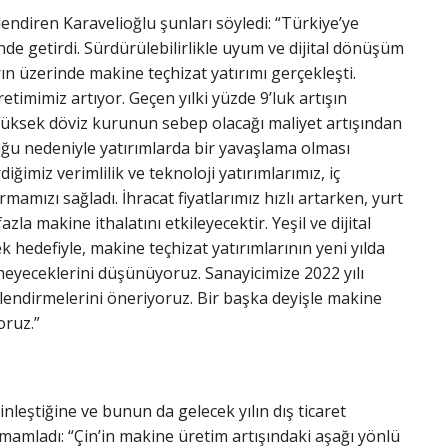
ndiren Karavelioğlu şunları söyledi: “Türkiye’ye
inde getirdi. Sürdürülebilirlikle uyum ve dijital dönüşüm
n üzerinde makine teçhizat yatırımı gerçekleşti.
retimimiz artıyor. Geçen yılki yüzde 9’luk artışın
” Yüksek döviz kurunun sebep olacağı maliyet artışından
uğu nedeniyle yatırımlarda bir yavaşlama olması
ğimiz verimlilik ve teknoloji yatırımlarımız, iç
mızı sağladı. İhracat fiyatlarımız hızlı artarken, yurt
azla makine ithalatını etkileyecektir. Yeşil ve dijital
hedefiyle, makine teçhizat yatırımlarının yeni yılda
eyeceklerini düşünüyoruz. Sanayicimize 2022 yılı
ğerlendirmelerini öneriyoruz. Bir başka deyişle makine
oruz.”
leştiğine ve bunun da gelecek yılın dış ticaret
amamladı: “Çin’in makine üretim artışındaki aşağı yönlü