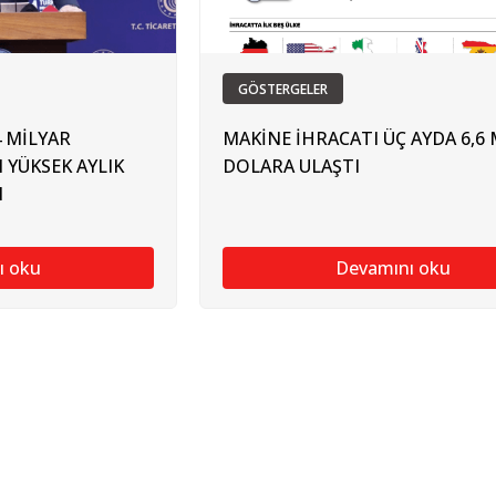
GÖSTERGELER
4 MİLYAR
MAKİNE İHRACATI ÜÇ AYDA 6,6 
 YÜKSEK AYLIK
DOLARA ULAŞTI
I
ı oku
Devamını oku