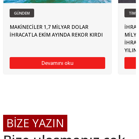
GÜNDEM
TİM'
MAKİNECİLER 1,7 MİLYAR DOLAR
İHRAC
İHRACATLA EKİM AYINDA REKOR KIRDI
MİLYO
İHRAC
YILIN
Devamını oku
BİZE YAZIN