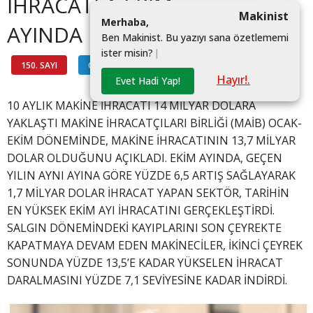
İHRACATLA EKİM
Makinist
M
e
r
h
a
b
a
,
AYINDA REKOR KIRDI
B
e
n
M
a
k
i
n
i
s
t
.
B
u
y
a
z
ı
y
ı
s
a
n
a
ö
z
e
t
l
e
m
e
m
i
i
s
t
e
r
m
i
s
i
n
?
|
150. SAYI
GÜNDEM
#
Hayır!.
Evet Hadi Yap!
10 AYLIK MAKİNE İHRACATI 14 MİLYAR DOLARA
YAKLAŞTI MAKİNE İHRACATÇILARI BİRLİĞİ (MAİB) OCAK-
EKİM DÖNEMİNDE, MAKİNE İHRACATININ 13,7 MİLYAR
DOLAR OLDUĞUNU AÇIKLADI. EKİM AYINDA, GEÇEN
YILIN AYNI AYINA GÖRE YÜZDE 6,5 ARTIŞ SAĞLAYARAK
1,7 MİLYAR DOLAR İHRACAT YAPAN SEKTÖR, TARİHİN
EN YÜKSEK EKİM AYI İHRACATINI GERÇEKLEŞTİRDİ.
SALGIN DÖNEMİNDEKİ KAYIPLARINI SON ÇEYREKTE
KAPATMAYA DEVAM EDEN MAKİNECİLER, İKİNCİ ÇEYREK
SONUNDA YÜZDE 13,5’E KADAR YÜKSELEN İHRACAT
DARALMASINI YÜZDE 7,1 SEVİYESİNE KADAR İNDİRDİ.