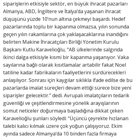
siparişlerin etkisiyle sektör, en büyük ihracat pazarları
Almanya, ABD, İngiltere ve İtalya’da yaşanan ihracat
düşüşünü yüzde 10’nun altına çekmeyi başardı. Hedef
pazarlarında toplu bir kapanma olmazsa, yılın sonunda
geçen yılın rakamlarına çok yaklaşacaklarına inandığını
belirten Makine İhracatçıları Birliği Yönetim Kurulu
Başkanı Kutlu Karavelioğlu, “AB ülkelerinde salgında
ikinci dalga etkisiyle kısmi bir kapanma yaşanıyor. Vaka
sayılarına bağlı olarak kısıtlamalar artabilir fakat Noel
tatiline kadar fabrikaların faaliyetlerini sürdürecekleri
anlaşılıyor. Sonrası için kaygılar sıklıkla ifade edilse de bu
pazarlarda imalat süreçleri devam ettiği sürece bize yeni
siparişler gelecektir.” dedi. Avrupalı imalatçıların tedarik
güvenliği ve çeşitlendirmesine yönelik arayışlarının
somut neticeler doğurmaya başladığına dikkat çeken
Karavelioğlu şunları söyledi: “Üçüncü çeyrekte hızlanan
talebi kalıcı kılmak üzere çok yoğun çalışıyoruz. Ekim
ayında sadece Almanya’da 10 binden fazla firmaya