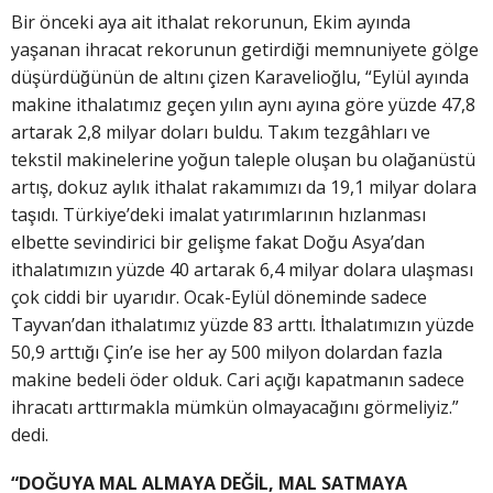
Bir önceki aya ait ithalat rekorunun, Ekim ayında
yaşanan ihracat rekorunun getirdiği memnuniyete gölge
düşürdüğünün de altını çizen Karavelioğlu, “Eylül ayında
makine ithalatımız geçen yılın aynı ayına göre yüzde 47,8
artarak 2,8 milyar doları buldu. Takım tezgâhları ve
tekstil makinelerine yoğun taleple oluşan bu olağanüstü
artış, dokuz aylık ithalat rakamımızı da 19,1 milyar dolara
taşıdı. Türkiye’deki imalat yatırımlarının hızlanması
elbette sevindirici bir gelişme fakat Doğu Asya’dan
ithalatımızın yüzde 40 artarak 6,4 milyar dolara ulaşması
çok ciddi bir uyarıdır. Ocak-Eylül döneminde sadece
Tayvan’dan ithalatımız yüzde 83 arttı. İthalatımızın yüzde
50,9 arttığı Çin’e ise her ay 500 milyon dolardan fazla
makine bedeli öder olduk. Cari açığı kapatmanın sadece
ihracatı arttırmakla mümkün olmayacağını görmeliyiz.”
dedi.
“DOĞUYA MAL ALMAYA DEĞİL, MAL SATMAYA