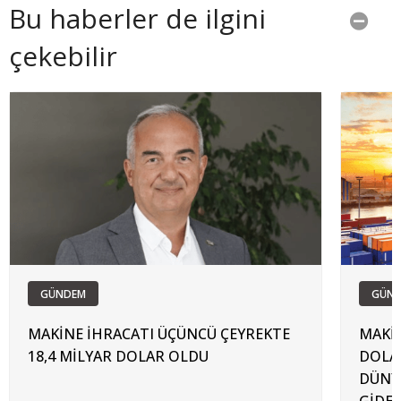
Bu haberler de ilgini
çekebilir
GÜNDEM
GÜN
MAKİNE İHRACATI ÜÇÜNCÜ ÇEYREKTE
MAKİN
18,4 MİLYAR DOLAR OLDU
DOLAR
DÜNY