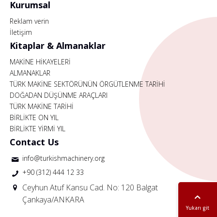
Kurumsal
Reklam verin
İletişim
Kitaplar & Almanaklar
MAKİNE HİKAYELERİ
ALMANAKLAR
TÜRK MAKİNE SEKTÖRÜNÜN ÖRGÜTLENME TARİHİ
DOĞADAN DÜŞÜNME ARAÇLARI
TÜRK MAKİNE TARİHİ
BİRLİKTE ON YIL
BİRLİKTE YİRMİ YIL
Contact Us
info@turkishmachinery.org
+90 (312) 444 12 33
Ceyhun Atuf Kansu Cad. No: 120 Balgat
Çankaya/ANKARA
Yukarı git