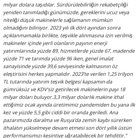
milyar dolara taşıdılar. Sürdürülebilirliğin rekabetçiliği
yeniden tanımladığı günümüzde, gereklerini ucuz veya
niteliği düşük makinelerle sağlamanın mümkün
olmadığını biliniyor. 2023 yılı ilk dört ayından sonra
açıklanmamakla birlikte, teşvikle alınmasına izin verilmiş
makineler içinde yerli olanların payının enerji
yatırımlarında yüzde 89, hizmetlerde yüzde 67, madende
yüzde 71 ve tarımda yüzde 96 iken, genel imalat
sanayisinde yüzde 39,6 seviyesinde kalmasının öz
eleştirisini herkes yapmalıdır. 2023’te verilen 1,25 trilyon
TL tutarında yatırım teşvik belgesi kapsamın-da
gümrüksüz ve KDV’siz getirilecek makinelerin payı 18
milyar doları buluyor.3,3 milyar dolarlık makine ithal
ettiğimiz ocak ayında üretimimiz pandemiden bu yana ilk
kez ve yüzde 5,5 gibi ciddi bir oranda geriledi. Ana
pazarımızda daralma ve Rusya’da zemin kaybı sürerken
ithalatın yükselmeye devam etmesi son dört yıllık üstün
performansımızı kesintiye uğratabilecek bir tehdittir.”