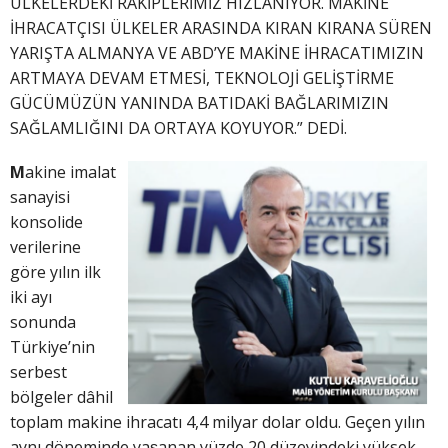
ÜLKELERDEKİ RAKİPLERİMİZ HIZLANIYOR. MAKİNE
İHRACATÇISI ÜLKELER ARASINDA KIRAN KIRANA SÜREN
YARIŞTA ALMANYA VE ABD’YE MAKİNE İHRACATIMIZIN
ARTMAYA DEVAM ETMESİ, TEKNOLOJİ GELİŞTİRME
GÜCÜMÜZÜN YANINDA BATIDAKİ BAĞLARIMIZIN
SAĞLAMLIĞINI DA ORTAYA KOYUYOR.” DEDİ.
M
akine imalat
sanayisi
konsolide
verilerine
göre yılın ilk
iki ayı
sonunda
Türkiye’nin
serbest
bölgeler dâhil
toplam makine ihracatı 4,4 milyar dolar oldu. Geçen yılın
aynı döneminde yaşanan yüzde 20 düzeyindeki yüksek