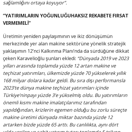
sağlamlığını ortaya koyuyor”.
“YATIRIMLARIN YOĞUNLUĞUHAKSIZ REKABETE FIRSAT
VERMEMELİ”
Üretimin yeniden paylaşımının ve ikiz dönüşümün
merkezinde yer alan makine sektörüne yönelik stratejik
yaklaşımın 12’nci Kalkınma Planı’nda da sürdüğüne dikkat
çeken Karavelioğlu şunları ekledi:
“Dünyada 2019 ve 2023
yılları arasında toplamda yüzde 12 artan makine ve
teçhizat yatırımları, ülkemizde yüzde 70 yükselerek yıllık
168 milyar dolara kadar geldi. Bu sıra dışı performansla
2023’te dünya makine teçhizat yatırımları içinde
Türkiye’ninpayı yüzde 3’e yükselmiş oldu. Bu yatırımların
önemli kısmı makine imalatçılarımız tarafından
yapıldığından, krizlerin egemen olduğu bu zorlu süreçte
makine üretimi dünyada miktar bazında yüzde 12
artarken bizde yüzde 65 arttı. Bu canlılıkta, aynı dört
yılda verilen ve sabit yatırım tutarı toplamda 5 trilyon