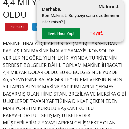
4,4 MİLYAR DOLAR
Makinist
M
e
r
h
a
b
a
,
OLDU
B
e
n
M
a
k
i
n
i
s
t
.
B
u
y
a
z
ı
y
ı
s
a
n
a
ö
z
e
t
l
e
m
e
m
i
i
s
t
e
r
m
i
s
i
n
?
|
190. SAYI
BAŞKANDAN
#
Hayır!.
Evet Hadi Yap!
MAKİNE İHRACATÇILARI BİRLİĞİ (MAİB) TARAFINDAN
PAYLAŞILAN MAKİNE İMALAT SANAYİSİ KONSOLİDE
VERİLERİNE GÖRE, YILIN İLK İKİ AYINDA TÜRKİYE’NİN
SERBEST BÖLGELER DÂHİL TOPLAM MAKİNE İHRACATI
4,4 MİLYAR DOLAR OLDU. EURO BÖLGESİNDE YÜZDE
46,5 SEVİYESİNE KADAR GERİLEYEN PMI VERİSİNİN SON
YILLARDA BÜYÜK MAKİNE YATIRIMLARINI ÇEKMEYİ
BAŞARMIŞ OLAN HİNDİSTAN, BREZİLYA VE MEKSİKA GİBİ
ÜLKELERDE TAVAN YAPTIĞINA DİKKAT ÇEKEN EDEN
MAİB YÖNETİM KURULU BAŞKANI KUTLU
KARAVELİOĞLU, “GELİŞMİŞ ÜLKELERDEKİ
MÜŞTERİLERİMİZ YAVAŞLARKEN GELİŞMEKTE OLAN