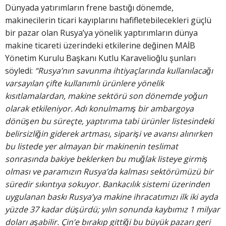
Dünyada yatırımların frene bastığı dönemde,
makinecilerin ticari kayıplarını hafifletebilecekleri güçlü
bir pazar olan Rusya’ya yönelik yaptırımların dünya
makine ticareti üzerindeki etkilerine değinen MAİB
Yönetim Kurulu Başkanı Kutlu Karavelioğlu şunları
söyledi:
“Rusya’nın savunma ihtiyaçlarında kullanılacağı
varsayılan çifte kullanımlı ürünlere yönelik
kısıtlamalardan, makine sektörü son dönemde yoğun
olarak etkileniyor. Adı konulmamış bir ambargoya
dönüşen bu süreçte, yaptırıma tabi ürünler listesindeki
belirsizliğin giderek artması, siparişi ve avansı alınırken
bu listede yer almayan bir makinenin teslimat
sonrasında bakiye beklerken bu muğlak listeye girmiş
olması ve paramızın Rusya’da kalması sektörümüzü bir
süredir sıkıntıya sokuyor. Bankacılık sistemi üzerinden
uygulanan baskı Rusya’ya makine ihracatımızı ilk iki ayda
yüzde 37 kadar düşürdü; yılın sonunda kaybımız 1 milyar
doları aşabilir. Çin’e bırakıp gittiği bu büyük pazarı geri