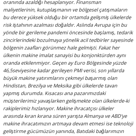
oranında azaldığı hesaplanıyor. Finansman
maliyetlerinin, kutuplaşmanın ve bölgesel çatışmaların
bu derece yüksek olduğu bir ortamda gelişmiş ülkelerde
risk iştahının azalması doğaldır. Aslında Avrupa için bu
yönde bir gerileme pandemi öncesinde başlamış, tedarik
zincirlerindeki bozulmaya yönelik acil tedbirler sayesinde
bölgenin zaafları görünmez hale gelmişti. Fakat her
ülkenin makine imalat sanayisi bu konjonktürden aynı
oranda etkilenmiyor. Geçen ay Euro Bölgesinde yüzde
46,5seviyesine kadar gerileyen PMI verisi, son yıllarda
büyük makine yatırımlarını çekmeyi başarmış olan
Hindistan, Brezilya ve Meksika gibi ülkelerde tavan
yapmış durumda. Kısacası ana pazarımızdaki
müşterilerimiz yavaşlarken gelişmekte olan ülkelerde-ki
rakiplerimiz hızlanıyor. Makine ihracatçısı ülkeler
arasında kıran kırana süren yarışta Almanya ve ABD’ye
makine ihracatımızın artmaya devam etmesi ise teknoloji
geliştirme gücümüzün yanında, Batıdaki bağlarımızın