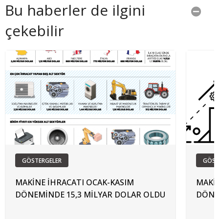
Bu haberler de ilgini
çekebilir
GÖSTERGELER
GÖST
MAKİNE İHRACATI OCAK-KASIM
MAKİN
DÖNEMİNDE 15,3 MİLYAR DOLAR OLDU
DÖNE