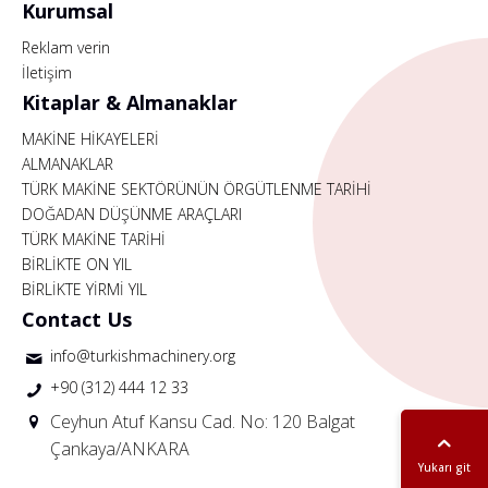
Kurumsal
Reklam verin
İletişim
Kitaplar & Almanaklar
MAKİNE HİKAYELERİ
ALMANAKLAR
TÜRK MAKİNE SEKTÖRÜNÜN ÖRGÜTLENME TARİHİ
DOĞADAN DÜŞÜNME ARAÇLARI
TÜRK MAKİNE TARİHİ
BİRLİKTE ON YIL
BİRLİKTE YİRMİ YIL
Contact Us
info@turkishmachinery.org
+90 (312) 444 12 33
Ceyhun Atuf Kansu Cad. No: 120 Balgat
Çankaya/ANKARA
Yukarı git