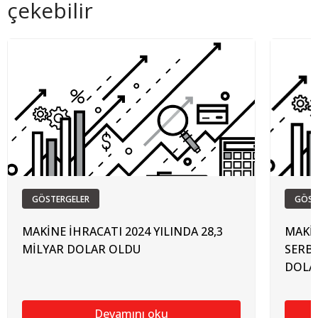
çekebilir
GÖSTERGELER
GÖST
MAKİNE İHRACATI 2024 YILINDA 28,3
MAKİN
MİLYAR DOLAR OLDU
SERBE
DOLA
Devamını oku