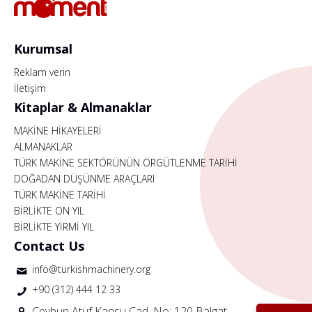
Kurumsal
Reklam verin
İletişim
Kitaplar & Almanaklar
MAKİNE HİKAYELERİ
ALMANAKLAR
TÜRK MAKİNE SEKTÖRÜNÜN ÖRGÜTLENME TARİHİ
DOĞADAN DÜŞÜNME ARAÇLARI
TÜRK MAKİNE TARİHİ
BİRLİKTE ON YIL
BİRLİKTE YİRMİ YIL
Contact Us
info@turkishmachinery.org
+90 (312) 444 12 33
Ceyhun Atuf Kansu Cad. No: 120 Balgat