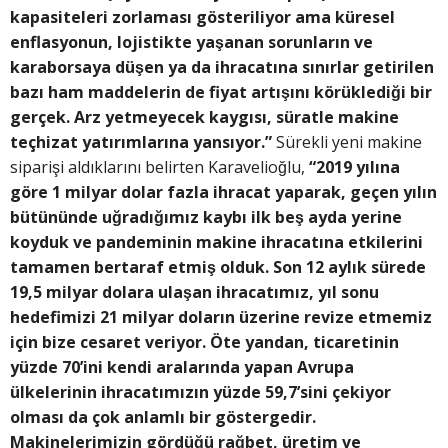
kapasiteleri zorlaması gösteriliyor ama küresel
enflasyonun, lojistikte yaşanan sorunların ve
karaborsaya düşen ya da ihracatına sınırlar getirilen
bazı ham maddelerin de fiyat artışını körüklediği bir
gerçek. Arz yetmeyecek kaygısı, süratle makine
teçhizat yatırımlarına yansıyor.”
Sürekli yeni makine
siparişi aldıklarını belirten Karavelioğlu,
“2019 yılına
göre 1 milyar dolar fazla ihracat yaparak, geçen yılın
bütününde uğradığımız kaybı ilk beş ayda yerine
koyduk ve pandeminin makine ihracatına etkilerini
tamamen bertaraf etmiş olduk. Son 12 aylık sürede
19,5 milyar dolara ulaşan ihracatımız, yıl sonu
hedefimizi 21 milyar doların üzerine revize etmemiz
için bize cesaret veriyor. Öte yandan, ticaretinin
yüzde 70’ini kendi aralarında yapan Avrupa
ülkelerinin ihracatımızın yüzde 59,7’sini çekiyor
olması da çok anlamlı bir göstergedir.
Makinelerimizin gördüğü rağbet, üretim ve