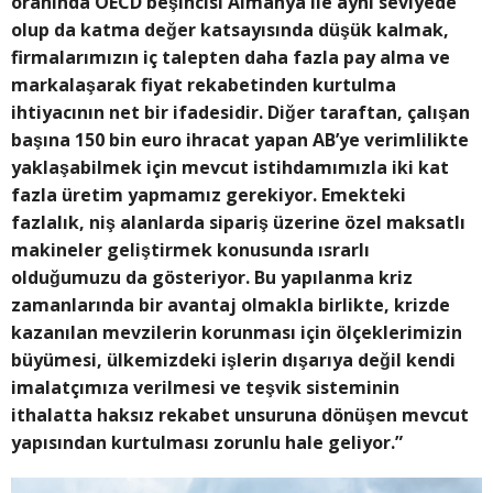
oranında OECD beşincisi Almanya ile aynı seviyede
olup da katma değer katsayısında düşük kalmak,
firmalarımızın iç talepten daha fazla pay alma ve
markalaşarak fiyat rekabetinden kurtulma
ihtiyacının net bir ifadesidir. Diğer taraftan, çalışan
başına 150 bin euro ihracat yapan AB’ye verimlilikte
yaklaşabilmek için mevcut istihdamımızla iki kat
fazla üretim yapmamız gerekiyor. Emekteki
fazlalık, niş alanlarda sipariş üzerine özel maksatlı
makineler geliştirmek konusunda ısrarlı
olduğumuzu da gösteriyor. Bu yapılanma kriz
zamanlarında bir avantaj olmakla birlikte, krizde
kazanılan mevzilerin korunması için ölçeklerimizin
büyümesi, ülkemizdeki işlerin dışarıya değil kendi
imalatçımıza verilmesi ve teşvik sisteminin
ithalatta haksız rekabet unsuruna dönüşen mevcut
yapısından kurtulması zorunlu hale geliyor.”