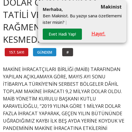
DOLAR OLDU BAYRAM
Makinist
M
e
r
h
a
b
a
,
TATİLİ VE KAPANMAYA
B
e
n
M
a
k
i
n
i
s
t
.
B
u
y
a
z
ı
y
ı
s
a
n
a
ö
z
e
t
l
e
m
e
m
i
i
s
t
e
r
m
i
s
i
n
?
|
RAĞMEN İHRACAT HIZ
Hayır!.
Evet Hadi Yap!
KESMEDİ
157. SAYI
GÜNDEM
#
MAKİNE İHRACATÇILARI BİRLİĞİ (MAİB) TARAFINDAN
YAPILAN AÇIKLAMAYA GÖRE, MAYIS AYI SONU
İTİBARIYLA TÜRKİYE’NİN SERBEST BÖLGELER DÂHİL
TOPLAM MAKİNE İHRACATI 9,2 MİLYAR DOLAR OLDU.
MAİB YÖNETİM KURULU BAŞKANI KUTLU
KARAVELİOĞLU, “2019 YILINA GÖRE 1 MİLYAR DOLAR
FAZLA İHRACAT YAPARAK, GEÇEN YILIN BÜTÜNÜNDE
UĞRADIĞIMIZ KAYBI İLK BEŞ AYDA YERİNE KOYDUK VE
PANDEMİNİN MAKİNE İHRACATINA ETKİLERİNİ