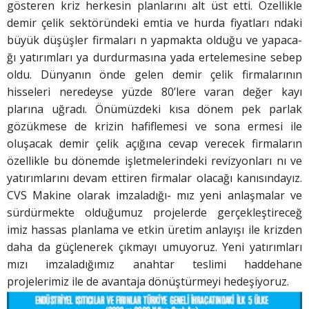
gösteren kriz herkesin planlarını alt üst etti. Özellikle
demir çelik sektöründeki emtia ve hurda fiyatları ndaki
büyük düşüşler firmaları n yapmakta olduğu ve yapaca-
ğı yatırımları ya durdurmasına yada ertelemesine sebep
oldu. Dünyanın önde gelen demir çelik firmalarının
hisseleri neredeyse yüzde 80’lere varan değer kayı
plarına uğradı. Önümüzdeki kısa dönem pek parlak
gözükmese de krizin hafiflemesi ve sona ermesi ile
oluşacak demir çelik açığına cevap verecek firmaların
özellikle bu dönemde işletmelerindeki revizyonları nı ve
yatırımlarını devam ettiren firmalar olacağı kanısındayız.
CVS Makine olarak imzaladığı- mız yeni anlaşmalar ve
sürdürmekte olduğumuz projelerde gerçekleştireceğ
imiz hassas planlama ve etkin üretim anlayışı ile krizden
daha da güçlenerek çıkmayı umuyoruz. Yeni yatırımları
mızı imzaladığımız anahtar teslimi haddehane
projelerimiz ile de avantaja dönüştürmeyi hedeşiyoruz.