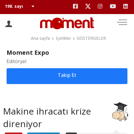
Ana sayfa
İçerikler
GÖSTERGELER
Moment Expo
Editöryel
Takip Et
Makine ihracatı krize
direniyor