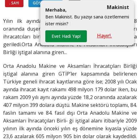
. SAYI
GÖSTERGELER
#
Makinist
M
e
r
h
a
b
a
,
B
e
n
M
a
k
i
n
i
s
t
.
B
u
y
a
z
ı
y
ı
s
a
n
a
ö
z
e
t
l
e
m
e
m
i
Yılın ilk ayında turkiye’nin genel ihracatı yuzde 28
i
s
t
e
r
m
i
s
i
n
?
|
oranında duşerken orta anadolu makine ve aksamları
Hayır!.
Evet Hadi Yap!
ihracatcıları birliğinin ihracatı ise yuzde 18,2 oranında
geriledi.Orta Anadolu Makine ve Aksamları İhracatçıları
Birliği iştigal alanına giren...
Orta Anadolu Makine ve Aksamları İhracatçıları Birliği
iştigal alanına giren GTİP’ler kapsamında belirlenen
Türkiye geneli ihracat kayıtlarına göre ise; 2008 yılı Ocak
ayında ihracat kayıt rakamı 498 milyon 179 dolar iken, bu
rakam 2009 yılı aynı ayında yüzde 18,2 oranında azalarak
407 milyon 399 dolara düştü. Makine sektörü toplamı, 84.
faslın tamamı ve 84. fasıl dışı Orta Anadolu Makine ve
Aksamları İhracatçıları Birli- ği iştigal alanı itibariyle 2009
yılının ilk ayında önceki yılın eş dönemine kıyasla yüzde
23,6 azalarak 605 milyon 905 bin dolar olarak kaydedildi.