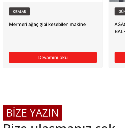
KISALAR
GÜN
Mermeri ağaç gibi kesebilen makine
AĞAÇ 
BALK
Devamını oku
BİZE YAZIN