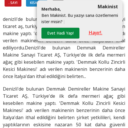
. SAYI
KISALAR
#
Makinist
M
e
r
h
a
b
a
,
B
e
n
M
a
k
i
n
i
s
t
.
B
u
y
a
z
ı
y
ı
s
a
n
a
ö
z
e
t
l
e
m
e
m
i
denizli'de bulunan demmak demireller makine sanayi
i
s
t
e
r
m
i
s
i
n
?
|
ticaret aş, turkiye'de ilk defa mermeri ağac gibi kesebilen
Hayır!.
Evet Hadi Yap!
makine yaptı. 'demmak kollu zincirli kesici makinesi' adı
verilen makinenin benzeri daha once italya'dan ithal
ediliyordu.Denizli'de bulunan Demmak Demireller
Makine Sanayi Ticaret AŞ, Türkiye'de ilk defa mermeri
ağaç gibi kesebilen makine yaptı. 'Demmak Kollu Zincirli
Kesici Makinesi' adı verilen makinenin benzerinin daha
önce İtalya'dan ithal edildiğini belirten...
Denizli'de bulunan Demmak Demireller Makine Sanayi
Ticaret AŞ, Türkiye'de ilk defa mermeri ağaç gibi
kesebilen makine yaptı. 'Demmak Kollu Zincirli Kesici
Makinesi' adı verilen makinenin benzerinin daha önce
İtalya'dan ithal edildiğini belirten şirket yetkilileri, kendi
yaptıklarının eskisine nazaran 50 kat daha güvenli