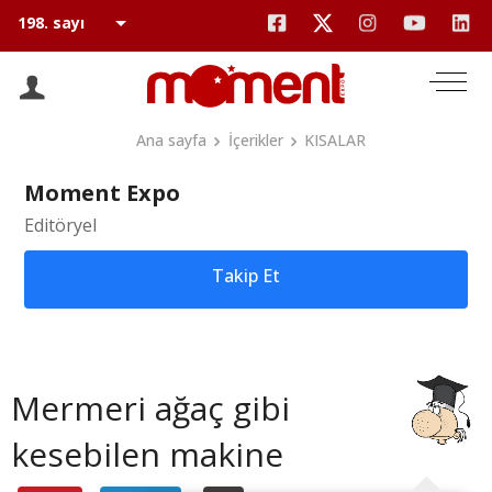
Ana sayfa
İçerikler
KISALAR
Moment Expo
Editöryel
Takip Et
Mermeri ağaç gibi
kesebilen makine