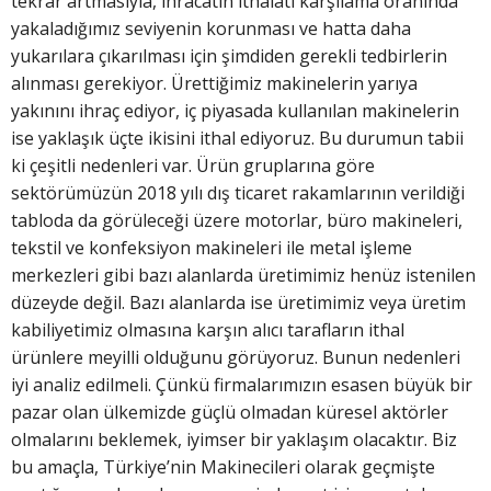
tekrar artmasıyla, ihracatın ithalatı karşılama oranında
yakaladığımız seviyenin korunması ve hatta daha
yukarılara çıkarılması için şimdiden gerekli tedbirlerin
alınması gerekiyor. Ürettiğimiz makinelerin yarıya
yakınını ihraç ediyor, iç piyasada kullanılan makinelerin
ise yaklaşık üçte ikisini ithal ediyoruz. Bu durumun tabii
ki çeşitli nedenleri var. Ürün gruplarına göre
sektörümüzün 2018 yılı dış ticaret rakamlarının verildiği
tabloda da görüleceği üzere motorlar, büro makineleri,
tekstil ve konfeksiyon makineleri ile metal işleme
merkezleri gibi bazı alanlarda üretimimiz henüz istenilen
düzeyde değil. Bazı alanlarda ise üretimimiz veya üretim
kabiliyetimiz olmasına karşın alıcı tarafların ithal
ürünlere meyilli olduğunu görüyoruz. Bunun nedenleri
iyi analiz edilmeli. Çünkü firmalarımızın esasen büyük bir
pazar olan ülkemizde güçlü olmadan küresel aktörler
olmalarını beklemek, iyimser bir yaklaşım olacaktır. Biz
bu amaçla, Türkiye’nin Makinecileri olarak geçmişte