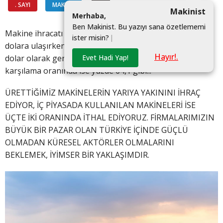
. SAYI
MAKALE
#
Makinist
M
e
r
h
a
b
a
,
B
e
n
M
a
k
i
n
i
s
t
.
B
u
y
a
z
ı
y
ı
s
a
n
a
ö
z
e
t
l
e
m
e
m
i
Makine ihracatı 2018’de yüzde15,5 artışla 17,1 milyar
i
s
t
e
r
m
i
s
i
n
?
|
dolara ulaşırken, ithalatı yüzde 4,7 azalarak 26,6 milyar
Hayır!.
Evet Hadi Yap!
dolar olarak gerçekleşti. İhracatın ithalatı
karşılama oranında ise yüzde 64,1 gibi...
ÜRETTİĞİMİZ MAKİNELERİN YARIYA YAKININI İHRAÇ
EDİYOR, İÇ PİYASADA KULLANILAN MAKİNELERİ İSE
ÜÇTE İKİ ORANINDA İTHAL EDİYORUZ. FİRMALARIMIZIN
BÜYÜK BİR PAZAR OLAN TÜRKİYE İÇİNDE GÜÇLÜ
OLMADAN KÜRESEL AKTÖRLER OLMALARINI
BEKLEMEK, İYİMSER BİR YAKLAŞIMDIR.