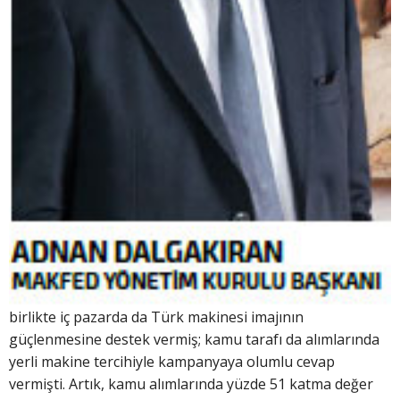
birlikte iç pazarda da Türk makinesi imajının
güçlenmesine destek vermiş; kamu tarafı da alımlarında
yerli makine tercihiyle kampanyaya olumlu cevap
vermişti. Artık, kamu alımlarında yüzde 51 katma değer