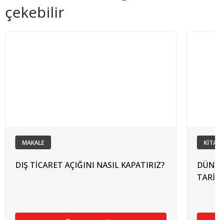
çekebilir
MAKALE
KİTA
DIŞ TİCARET AÇIĞINI NASIL KAPATIRIZ?
DÜNYA
TARİH