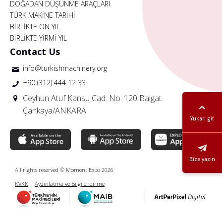
DOĞADAN DÜŞÜNME ARAÇLARI
TÜRK MAKİNE TARİHİ
BİRLİKTE ON YIL
BİRLİKTE YİRMİ YIL
Contact Us
info@turkishmachinery.org
+90 (312) 444 12 33
Ceyhun Atuf Kansu Cad. No: 120 Balgat
Çankaya/ANKARA
Yukarı git
Bize yazın
All rights reserved © Moment Expo 2026
KVKK
Aydınlatma ve Bilgilendirme