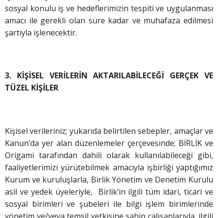
sosyal konulu iş ve hedeflerimizin tespiti ve uygulanması
amacı ile gerekli olan süre kadar ve muhafaza edilmesi
şartıyla işlenecektir.
3. KİŞİSEL VERİLERİN AKTARILABİLECEĞİ GERÇEK VE
TÜZEL KİŞİLER
Kişisel verileriniz; yukarıda belirtilen sebepler, amaçlar ve
Kanun’da yer alan düzenlemeler çerçevesinde; BİRLİK ve
Origami tarafından dahili olarak kullanılabileceği gibi,
faaliyetlerimizi yürütebilmek amacıyla işbirliği yaptığımız
Kurum ve kuruluşlarla, Birlik Yönetim ve Denetim Kurulu
asil ve yedek üyeleriyle, Birlik’in ilgili tüm idari, ticari ve
sosyal birimleri ve şubeleri ile bilgi işlem birimlerinde
yönetim ve/veya temsil yetkisine sahip çalışanlarıyla, ilgili