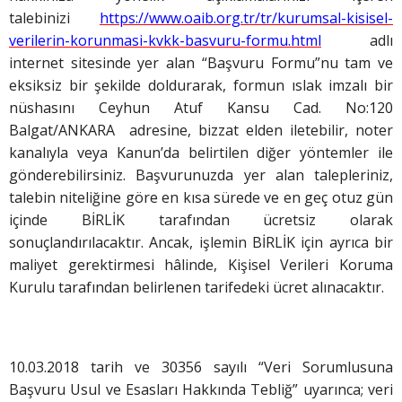
talebinizi
https://www.oaib.org.tr/tr/kurumsal-kisisel-
verilerin-korunmasi-kvkk-basvuru-formu.html
adlı
internet sitesinde yer alan “Başvuru Formu”nu tam ve
eksiksiz bir şekilde doldurarak, formun ıslak imzalı bir
nüshasını Ceyhun Atuf Kansu Cad. No:120
Balgat/ANKARA adresine, bizzat elden iletebilir, noter
kanalıyla veya Kanun’da belirtilen diğer yöntemler ile
gönderebilirsiniz. Başvurunuzda yer alan talepleriniz,
talebin niteliğine göre en kısa sürede ve en geç otuz gün
içinde BİRLİK tarafından ücretsiz olarak
sonuçlandırılacaktır. Ancak, işlemin BİRLİK için ayrıca bir
maliyet gerektirmesi hâlinde, Kişisel Verileri Koruma
Kurulu tarafından belirlenen tarifedeki ücret alınacaktır.
10.03.2018 tarih ve 30356 sayılı “Veri Sorumlusuna
Başvuru Usul ve Esasları Hakkında Tebliğ” uyarınca; veri