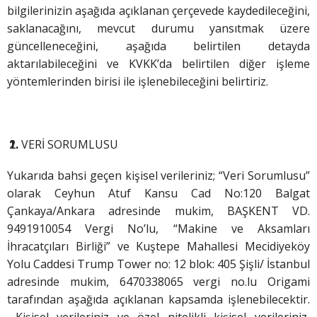
bilgilerinizin aşağıda açıklanan çerçevede kaydedileceğini,
saklanacağını, mevcut durumu yansıtmak üzere
güncelleneceğini, aşağıda belirtilen detayda
aktarılabileceğini ve KVKK’da belirtilen diğer işleme
yöntemlerinden birisi ile işlenebileceğini belirtiriz.
VERİ SORUMLUSU
Yukarıda bahsi geçen kişisel verileriniz; “Veri Sorumlusu”
olarak Ceyhun Atuf Kansu Cad No:120 Balgat
Çankaya/Ankara adresinde mukim, BAŞKENT VD.
9491910054 Vergi No’lu, “Makine ve Aksamları
İhracatçıları Birliği” ve Kuştepe Mahallesi Mecidiyeköy
Yolu Caddesi Trump Tower no: 12 blok: 405 Şişli/ İstanbul
adresinde mukim, 6470338065 vergi no.lu Origami
tarafından aşağıda açıklanan kapsamda işlenebilecektir.
Kişisel verileriniz ve özel nitelikli kişisel verileriniz,