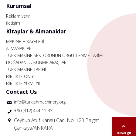
Kurumsal
Reklam verin
İletişim
Kitaplar & Almanaklar
MAKİNE HİKAYELERİ
ALMANAKLAR
TÜRK MAKİNE SEKTÖRÜNÜN ÖRGÜTLENME TARİHİ
DOĞADAN DÜŞÜNME ARAÇLARI
TÜRK MAKİNE TARİHİ
BİRLİKTE ON YIL
BİRLİKTE YİRMİ YIL
Contact Us
info@turkishmachinery.org
+90 (312) 444 12 33
Ceyhun Atuf Kansu Cad. No: 120 Balgat
Çankaya/ANKARA
Yukarı git