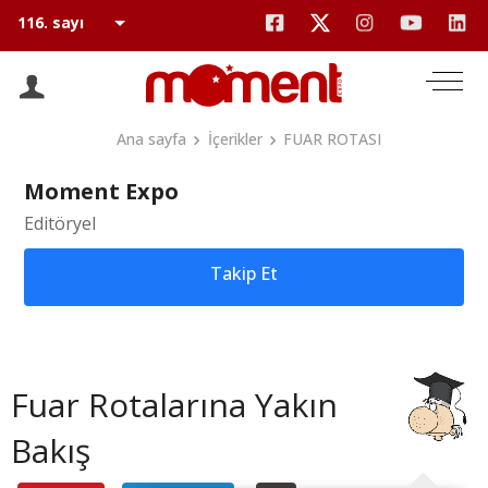
Ana sayfa
İçerikler
FUAR ROTASI
Moment Expo
Editöryel
Takip Et
Fuar Rotalarına Yakın
Bakış