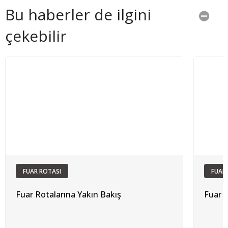
Bu haberler de ilgini
çekebilir
FUAR ROTASI
FUAR
Fuar Rotalarına Yakın Bakış
Fuar R