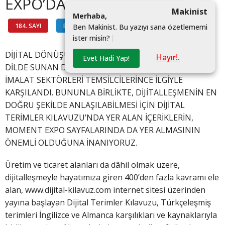
EXPO’DA
Makinist
M
e
r
h
a
b
a
,
184. SAYI
BİLGİ HATTI
#
B
e
n
M
a
k
i
n
i
s
t
.
B
u
y
a
z
ı
y
ı
s
a
n
a
ö
z
e
t
l
e
m
e
m
i
i
s
t
e
r
m
i
s
i
n
?
|
DİJİTAL DÖNÜŞÜMÜN 700’E YAKIN KAVRAMINI ÜÇ
Hayır!.
Evet Hadi Yap!
DİLDE SUNAN DİJİTAL TERİMLER KILAVUZU, TÜM
İMALAT SEKTÖRLERİ TEMSİLCİLERİNCE İLGİYLE
KARŞILANDI. BUNUNLA BİRLİKTE, DİJİTALLEŞMENİN EN
DOĞRU ŞEKİLDE ANLAŞILABİLMESİ İÇİN DİJİTAL
TERİMLER KILAVUZU’NDA YER ALAN İÇERİKLERİN,
MOMENT EXPO SAYFALARINDA DA YER ALMASININ
ÖNEMLİ OLDUĞUNA İNANIYORUZ.
Üretim ve ticaret alanları da dâhil olmak üzere,
dijitalleşmeyle hayatımıza giren 400’den fazla kavramı ele
alan, www.dijital-kilavuz.com internet sitesi üzerinden
yayına başlayan Dijital Terimler Kılavuzu, Türkçeleşmiş
terimleri İngilizce ve Almanca karşılıkları ve kaynaklarıyla