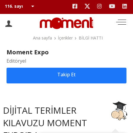
Ana sayfa
İçerikler
BİLGİ HATTI
Moment Expo
Editöryel
Takip Et
DİJİTAL TERİMLER
KILAVUZU MOMENT