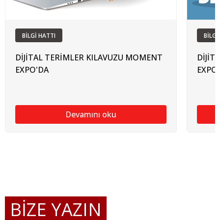
BİLGİ HATTI
BİLGİ
DİJİTAL TERİMLER KILAVUZU MOMENT
DİJİT
EXPO'DA
EXPO
Devamını oku
BİZE YAZIN