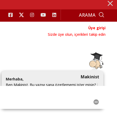
⨯
Üye girişi
Sizde üye olun, içerikleri takip edin
Makinist
M
e
r
h
a
b
a
,
B
e
n
M
a
k
i
n
i
s
t
.
B
u
y
a
z
ı
y
ı
s
a
n
a
ö
z
e
t
l
e
m
e
m
i
i
s
t
e
r
m
i
s
i
n
?
|
Hayır!.
Evet Hadi Yap!