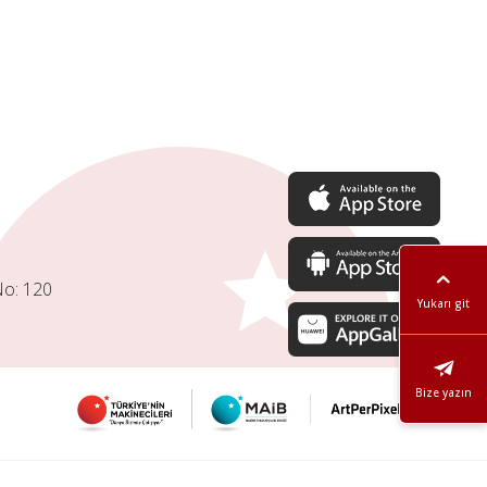
No: 120
Yukarı git
Bize yazın