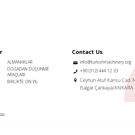
r
Contact Us
ALMANAKLAR
info@turkishmachinery.org
DOĞADAN DÜŞÜNME
+90 (312) 444 12 33
ARAÇLARI
Ceyhun Atuf Kansu Cad. 
BİRLİKTE ON YIL
Balgat Çankaya/ANKARA
rme