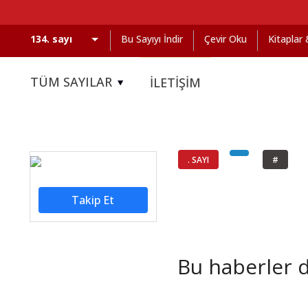
Bu Sayıyı İndir
Çevir Oku
Kitaplar
TÜM SAYILAR
İLETİŞİM
. SAYI
#
Takip Et
Bu haberler de