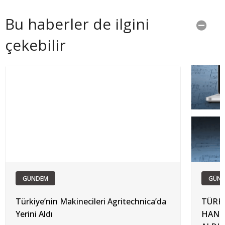
Bu haberler de ilgini
çekebilir
GÜNDEM
GÜN
Türkiye’nin Makinecileri Agritechnica’da
TÜRKİ
Yerini Aldı
HANNO