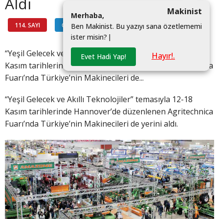
Aldı
Makinist
M
e
r
h
a
b
a
,
114. SAYI
GÜNDEM
#
B
e
n
M
a
k
i
n
i
s
t
.
B
u
y
a
z
ı
y
ı
s
a
n
a
ö
z
e
t
l
e
m
e
m
i
i
s
t
e
r
m
i
s
i
n
?
|
“Yeşil Gelecek ve Akıllı Teknolojiler” temasıyla 12-18
Hayır!.
Evet Hadi Yap!
Kasım tarihlerinde Hannover’de düzenlenen Agritechnica
Fuarı’nda Türkiye’nin Makinecileri de...
“Yeşil Gelecek ve Akıllı Teknolojiler” temasıyla 12-18
Kasım tarihlerinde Hannover’de düzenlenen Agritechnica
Fuarı’nda Türkiye’nin Makinecileri de yerini aldı.