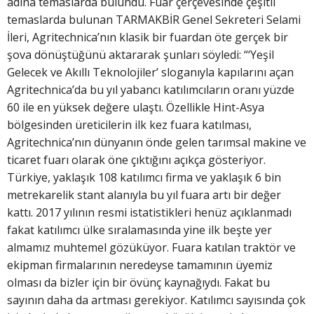
adına temaslarda bulundu. Fuar çerçevesinde çeşitli
temaslarda bulunan TARMAKBİR Genel Sekreteri Selami
İleri, Agritechnica’nın klasik bir fuardan öte gerçek bir
şova dönüştüğünü aktararak şunları söyledi: “‘Yeşil
Gelecek ve Akıllı Teknolojiler’ sloganıyla kapılarını açan
Agritechnica’da bu yıl yabancı katılımcıların oranı yüzde
60 ile en yüksek değere ulaştı. Özellikle Hint-Asya
bölgesinden üreticilerin ilk kez fuara katılması,
Agritechnica’nın dünyanın önde gelen tarımsal makine ve
ticaret fuarı olarak öne çıktığını açıkça gösteriyor.
Türkiye, yaklaşık 108 katılımcı firma ve yaklaşık 6 bin
metrekarelik stant alanıyla bu yıl fuara artı bir değer
kattı. 2017 yılının resmi istatistikleri henüz açıklanmadı
fakat katılımcı ülke sıralamasında yine ilk beşte yer
almamız muhtemel gözüküyor. Fuara katılan traktör ve
ekipman firmalarının neredeyse tamamının üyemiz
olması da bizler için bir övünç kaynağıydı. Fakat bu
sayının daha da artması gerekiyor. Katılımcı sayısında çok