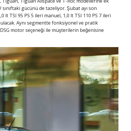
, Tiguan, Tiguan Allspace ve T-Roc modellerine ek
ıftaki gücünü de tazeliyor. Şubat ayı son
lt TSI 95 PS 5 ileri manuel, 1,0 lt TSI 110 PS 7 ileri
 sunulacak. Aynı segmentte fonksiyonel ve pratik
 DSG motor seçeneği ile müşterilerin beğenisine