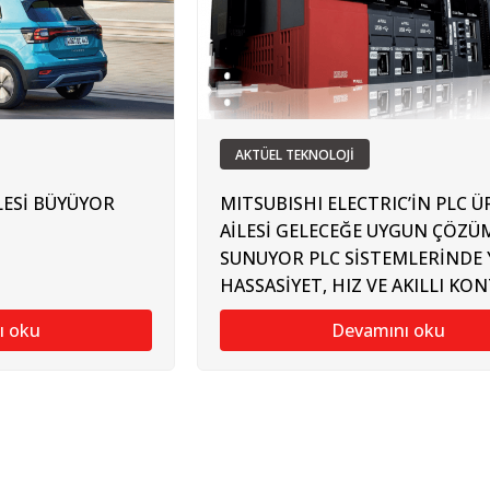
AKTÜEL TEKNOLOJİ
LESİ BÜYÜYOR
MITSUBISHI ELECTRIC’İN PLC 
AİLESİ GELECEĞE UYGUN ÇÖZÜ
SUNUYOR PLC SİSTEMLERİNDE 
HASSASİYET, HIZ VE AKILLI KO
ı oku
Devamını oku