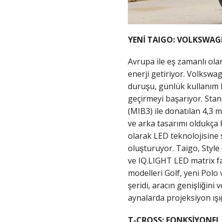
YENİ TAIGO: VOLKSWAGEN
Avrupa ile eş zamanlı ol
enerji getiriyor. Volkswa
duruşu, günlük kullanım
geçirmeyi başarıyor. Stan
(MIB3) ile donatılan 4,3 m
ve arka tasarımı oldukça
olarak LED teknolojisine s
oluşturuyor. Taigo, Style
ve IQ.LIGHT LED matrix far
modelleri Golf, yeni Polo v
şeridi, aracın genişliği
aynalarda projeksiyon ışı
T-CROSS: FONKSİYONEL