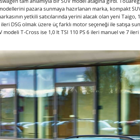
swagen tam anlamıyla bir SUV model atağına girdi. Touareg
odellerini pazara sunmaya hazırlanan marka, kompakt SUV sın
asının yetkili satıcılarında yerini alacak olan yeni Taigo, 1,0 
 ileri DSG olmak üzere üç farklı motor seçeneği ile satışa
V modeli T-Cross ise 1,0 lt TSI 110 PS 6 ileri manuel ve 7 ileri