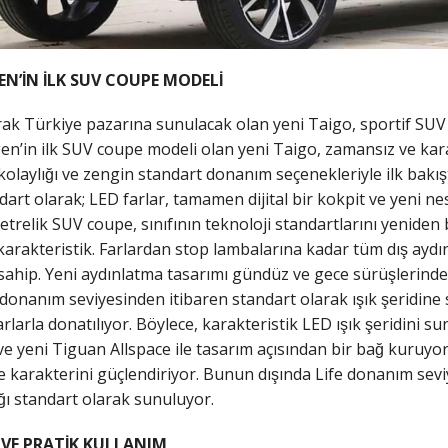
’İN İLK SUV COUPE MODELİ
arak Türkiye pazarına sunulacak olan yeni Taigo, sportif SUV 
gen’in ilk SUV coupe modeli olan yeni Taigo, zamansız ve kara
 kolaylığı ve zengin standart donanım seçenekleriyle ilk bakı
dart olarak; LED farlar, tamamen dijital bir kokpit ve yeni nesi
etrelik SUV coupe, sınıfının teknoloji standartlarını yeniden b
 karakteristik. Farlardan stop lambalarına kadar tüm dış ayd
ahip. Yeni aydınlatma tasarımı gündüz ve gece sürüşlerinde 
 donanım seviyesinden itibaren standart olarak ışık şeridine 
larla donatılıyor. Böylece, karakteristik LED ışık şeridini 
e yeni Tiguan Allspace ile tasarım açısından bir bağ kuruyor.
ni ve karakterini güçlendiriyor. Bunun dışında Life donanım se
ğı standart olarak sunuluyor.
 VE PRATİK KULLANIM