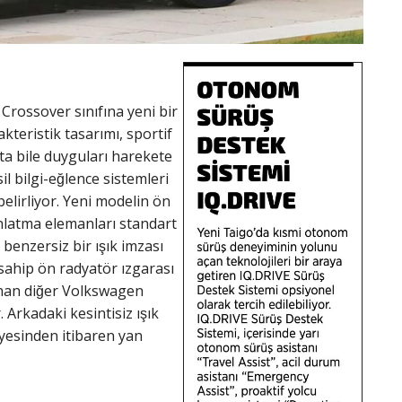
Crossover sınıfına yeni bir
kteristik tasarımı, sportif
şta bile duyguları harekete
l bilgi-eğlence sistemleri
elirliyor. Yeni modelin ön
ınlatma elemanları standart
benzersiz bir ışık imzası
sahip ön radyatör ızgarası
sunan diğer Volkswagen
 Arkadaki kesintisiz ışık
viyesinden itibaren yan