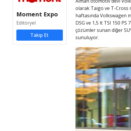
Alman otomotiv devi Volk
olarak Taigo ve T-Cross m
Moment Expo
haftasında Volkswagen mark
Editöryel
DSG ve 1,5 lt TSI 150 PS 7
çözümler sunan diğer SU
Takip Et
sunuluyor.