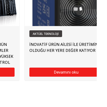
AKTÜEL TEKNOLOJİ
ÜRÜN
İNOVATİF ÜRÜN AİLESİ İLE ÜRETİMİN
MLER
OLDUĞU HER YERE DEĞER KATIYOR
YÜKSEK
NTROL
Devamını oku