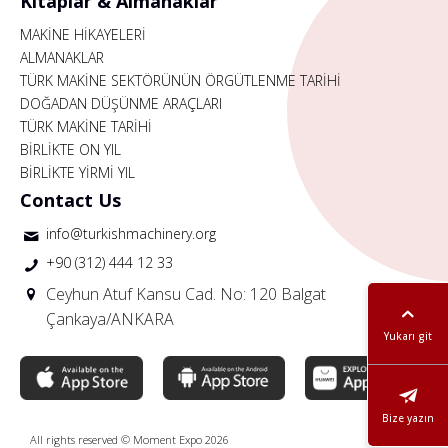
Kitaplar & Almanaklar
MAKİNE HİKAYELERİ
ALMANAKLAR
TÜRK MAKİNE SEKTÖRÜNÜN ÖRGÜTLENME TARİHİ
DOĞADAN DÜŞÜNME ARAÇLARI
TÜRK MAKİNE TARİHİ
BİRLİKTE ON YIL
BİRLİKTE YİRMİ YIL
Contact Us
info@turkishmachinery.org
+90 (312) 444 12 33
Ceyhun Atuf Kansu Cad. No: 120 Balgat
Çankaya/ANKARA
Yukarı git
Bize yazın
All rights reserved © Moment Expo 2026