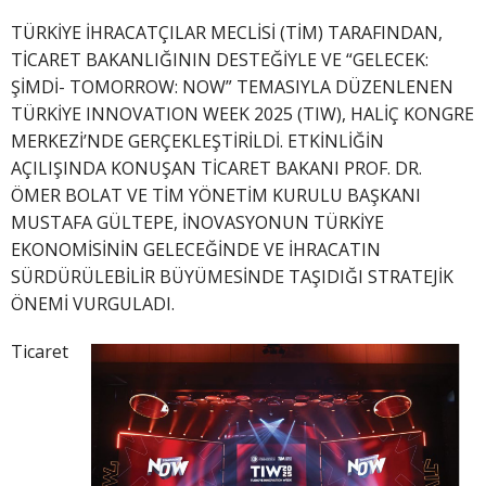
TÜRKİYE İHRACATÇILAR MECLİSİ (TİM) TARAFINDAN,
TİCARET BAKANLIĞININ DESTEĞİYLE VE “GELECEK:
ŞİMDİ- TOMORROW: NOW” TEMASIYLA DÜZENLENEN
TÜRKİYE INNOVATION WEEK 2025 (TIW), HALİÇ KONGRE
MERKEZİ’NDE GERÇEKLEŞTİRİLDİ. ETKİNLİĞİN
AÇILIŞINDA KONUŞAN TİCARET BAKANI PROF. DR.
ÖMER BOLAT VE TİM YÖNETİM KURULU BAŞKANI
MUSTAFA GÜLTEPE, İNOVASYONUN TÜRKİYE
EKONOMİSİNİN GELECEĞİNDE VE İHRACATIN
SÜRDÜRÜLEBİLİR BÜYÜMESİNDE TAŞIDIĞI STRATEJİK
ÖNEMİ VURGULADI.
Ticaret