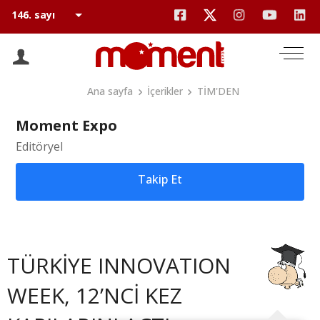
Ana sayfa
İçerikler
TİM'DEN
Moment Expo
Editöryel
Takip Et
TÜRKİYE INNOVATION
WEEK, 12’NCİ KEZ