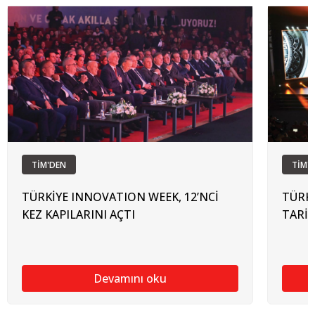
TİM'DEN
TİM'
TÜRKİYE INNOVATION WEEK, 12’NCİ
TÜRKİ
KEZ KAPILARINI AÇTI
TARİH
Devamını oku