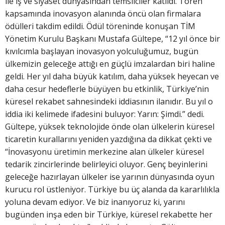
ile iş ve siyaset dünyasından temsilciler katıldı. Tören
kapsamında inovasyon alanında öncü olan firmalara
ödülleri takdim edildi. Ödül töreninde konuşan TİM
Yönetim Kurulu Başkanı Mustafa Gültepe, “12 yıl önce bir
kıvılcımla başlayan inovasyon yolculuğumuz, bugün
ülkemizin geleceğe attığı en güçlü imzalardan biri haline
geldi. Her yıl daha büyük katılım, daha yüksek heyecan ve
daha cesur hedeflerle büyüyen bu etkinlik, Türkiye’nin
küresel rekabet sahnesindeki iddiasının ilanıdır. Bu yıl o
iddia iki kelimede ifadesini buluyor: Yarın: Şimdi.” dedi.
Gültepe, yüksek teknolojide önde olan ülkelerin küresel
ticaretin kurallarını yeniden yazdığına da dikkat çekti ve
“İnovasyonu üretimin merkezine alan ülkeler küresel
tedarik zincirlerinde belirleyici oluyor. Genç beyinlerini
geleceğe hazırlayan ülkeler ise yarının dünyasında oyun
kurucu rol üstleniyor. Türkiye bu üç alanda da kararlılıkla
yoluna devam ediyor. Ve biz inanıyoruz ki, yarını
bugünden inşa eden bir Türkiye, küresel rekabette her