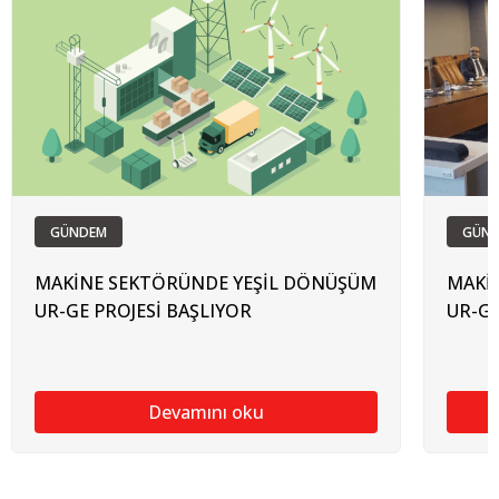
GÜNDEM
GÜN
MAKİNE SEKTÖRÜNDE YEŞİL DÖNÜŞÜM
MAKİ
UR-GE PROJESİ BAŞLIYOR
UR-GE
Devamını oku