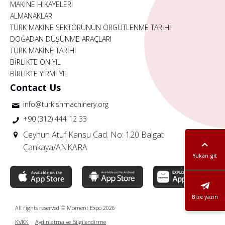
MAKİNE HİKAYELERİ
ALMANAKLAR
TÜRK MAKİNE SEKTÖRÜNÜN ÖRGÜTLENME TARİHİ
DOĞADAN DÜŞÜNME ARAÇLARI
TÜRK MAKİNE TARİHİ
BİRLİKTE ON YIL
BİRLİKTE YİRMİ YIL
Contact Us
info@turkishmachinery.org
+90 (312) 444 12 33
Ceyhun Atuf Kansu Cad. No: 120 Balgat
Çankaya/ANKARA
Yukarı git
Bize yazın
All rights reserved © Moment Expo 2026
KVKK
Aydınlatma ve Bilgilendirme