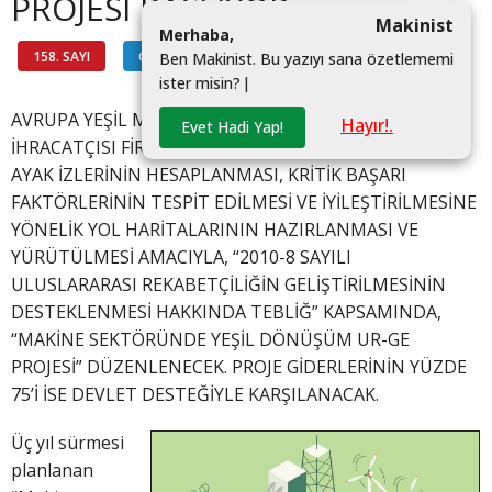
PROJESİ BAŞLIYOR
Makinist
M
e
r
h
a
b
a
,
158. SAYI
GÜNDEM
#
B
e
n
M
a
k
i
n
i
s
t
.
B
u
y
a
z
ı
y
ı
s
a
n
a
ö
z
e
t
l
e
m
e
m
i
i
s
t
e
r
m
i
s
i
n
?
|
AVRUPA YEŞİL MUTABAKATI KAPSAMINDA MAKİNE
Hayır!.
Evet Hadi Yap!
İHRACATÇISI FİRMALARIN FİRMA ÖZELİNDE KARBON
AYAK İZLERİNİN HESAPLANMASI, KRİTİK BAŞARI
FAKTÖRLERİNİN TESPİT EDİLMESİ VE İYİLEŞTİRİLMESİNE
YÖNELİK YOL HARİTALARININ HAZIRLANMASI VE
YÜRÜTÜLMESİ AMACIYLA, “2010-8 SAYILI
ULUSLARARASI REKABETÇİLİĞİN GELİŞTİRİLMESİNİN
DESTEKLENMESİ HAKKINDA TEBLİĞ” KAPSAMINDA,
“MAKİNE SEKTÖRÜNDE YEŞİL DÖNÜŞÜM UR-GE
PROJESİ” DÜZENLENECEK. PROJE GİDERLERİNİN YÜZDE
75’İ İSE DEVLET DESTEĞİYLE KARŞILANACAK.
Üç yıl sürmesi
planlanan