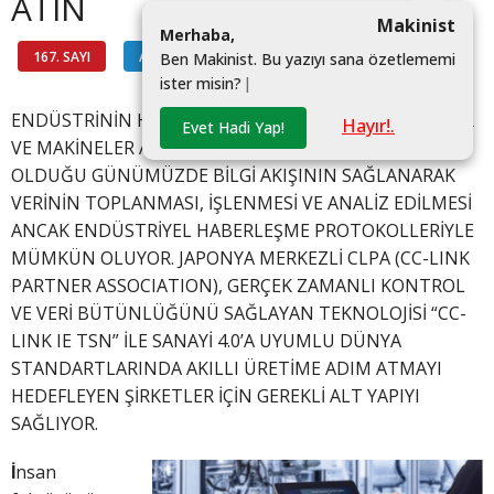
ATIN
Makinist
M
e
r
h
a
b
a
,
167. SAYI
AKTÜEL TEKNOLOJİ
#
B
e
n
M
a
k
i
n
i
s
t
.
B
u
y
a
z
ı
y
ı
s
a
n
a
ö
z
e
t
l
e
m
e
m
i
i
s
t
e
r
m
i
s
i
n
?
|
ENDÜSTRİNİN HER GEÇEN GÜN BÜYÜDÜĞÜ, CİHAZLAR
Hayır!.
Evet Hadi Yap!
VE MAKİNELER ARASINDAKİ İLETİŞİMİN ZORUNLU
OLDUĞU GÜNÜMÜZDE BİLGİ AKIŞININ SAĞLANARAK
VERİNİN TOPLANMASI, İŞLENMESİ VE ANALİZ EDİLMESİ
ANCAK ENDÜSTRİYEL HABERLEŞME PROTOKOLLERİYLE
MÜMKÜN OLUYOR. JAPONYA MERKEZLİ CLPA (CC-LINK
PARTNER ASSOCIATION), GERÇEK ZAMANLI KONTROL
VE VERİ BÜTÜNLÜĞÜNÜ SAĞLAYAN TEKNOLOJİSİ “CC-
LINK IE TSN” İLE SANAYİ 4.0’A UYUMLU DÜNYA
STANDARTLARINDA AKILLI ÜRETİME ADIM ATMAYI
HEDEFLEYEN ŞİRKETLER İÇİN GEREKLİ ALT YAPIYI
SAĞLIYOR.
İ
nsan