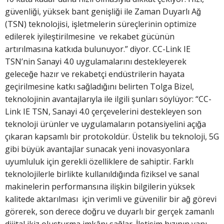
güvenliği, yüksek bant genişliği ile Zaman Duyarlı Ağ
(TSN) teknolojisi, işletmelerin süreçlerinin optimize
edilerek iyileştirilmesine ve rekabet gücünün
artırılmasına katkıda bulunuyor.” diyor. CC-Link IE
TSN’nin Sanayi 4.0 uygulamalarını destekleyerek
geleceğe hazır ve rekabetçi endüstrilerin hayata
geçirilmesine katkı sağladığını belirten Tolga Bizel,
teknolojinin avantajlarıyla ile ilgili şunları söylüyor: “CC-
Link IE TSN, Sanayi 4.0 çerçevelerini destekleyen son
teknoloji ürünler ve uygulamaların potansiyelini açığa
çıkaran kapsamlı bir protokoldür. Üstelik bu teknoloji, 5G
gibi büyük avantajlar sunacak yeni inovasyonlara
uyumluluk için gerekli özelliklere de sahiptir. Farklı
teknolojilerle birlikte kullanıldığında fiziksel ve sanal
makinelerin performansına ilişkin bilgilerin yüksek
kalitede aktarılması için verimli ve güvenilir bir ağ görevi
görerek, son derece doğru ve duyarlı bir gerçek zamanlı
dijital ikiz oluşturma imkânı sağlar. İletişim hızının yanı