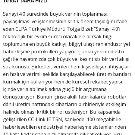
10 KAT DAHA HIZLI
Sanayi 4.0 sürecinde büyük verinin toplanması,
paylaşılması ve işlenmesinin kritik önem taşıdığını ifade
eden CLPA Türkiye Müdürü Tolga Bizel; “Sanayi 4.0’ı
teknolojik bir evrim süreci olarak ele alırsak bilgi
toplumuna en büyük katkıyı, bilgiyi ulaştıran endüstriyel
haberleşme protokolleri yapıyor. Çünkü yeni endüstri
çağı ile hayatımızda çok büyük ve kesintisiz bir veri akışı
söz konusu. Şirketler, verileri hem kişiselleşen ihtiyaçları
en hızlı ve verimli şekilde karşılayabilecek üretim bantları
kurmak için kullanıyor hem de küresel rekabet yapısı
içinde yer alabilmek adına güçlü bir argümana
dönüştürüyor. Bunun içinse akıllı fabrikalarda robotlar
dâhil üretim hattındaki cihazların birbirleriyle etkileşim
halinde olması kritik bir rol üstleniyor. Bu kapsamda
geliştirilen CC-Link IE TSN, saniyede 100 megabit ile
haberleşebilen endüstriyel haberleşme sistemlerinden
10 kata kadar daha hızlı olmasıyla dikkat çekiyor. Hızı,