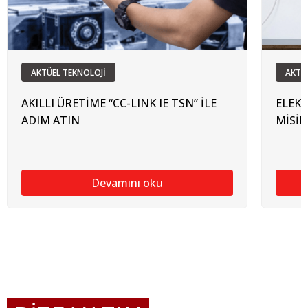
AKTÜEL TEKNOLOJİ
AKTÜ
AKILLI ÜRETİME “CC-LINK IE TSN” İLE
ELEKT
ADIM ATIN
MİSİN
Devamını oku