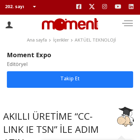
Ana sayfa
İçerikler
AKTÜEL TEKNOLOJİ
Moment Expo
Editöryel
Takip Et
AKILLI ÜRETİME “CC-
LINK IE TSN” İLE ADIM