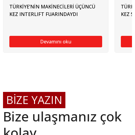
TÜRKİYE’NİN MAKİNECİLERİ ÜÇÜNCÜ
TÜRKİ
KEZ INTERLIFT FUARINDAYDI
KEZ 
Devamını oku
BİZE YAZIN
Bize ulaşmanız çok
kolay