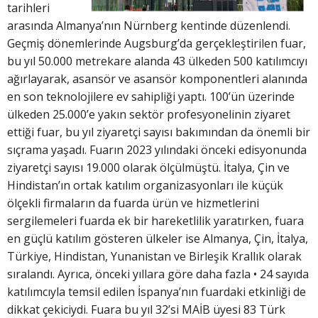
tarihleri
arasında Almanya’nın Nürnberg kentinde düzenlendi.
Geçmiş dönemlerinde Augsburg’da gerçekleştirilen fuar,
bu yıl 50.000 metrekare alanda 43 ülkeden 500 katılımcıyı
ağırlayarak, asansör ve asansör komponentleri alanında
en son teknolojilere ev sahipliği yaptı. 100’ün üzerinde
ülkeden 25.000’e yakın sektör profesyonelinin ziyaret
ettiği fuar, bu yıl ziyaretçi sayısı bakımından da önemli bir
sıçrama yaşadı. Fuarın 2023 yılındaki önceki edisyonunda
ziyaretçi sayısı 19.000 olarak ölçülmüştü. İtalya, Çin ve
Hindistan’ın ortak katılım organizasyonları ile küçük
ölçekli firmaların da fuarda ürün ve hizmetlerini
sergilemeleri fuarda ek bir hareketlilik yaratırken, fuara
en güçlü katılım gösteren ülkeler ise Almanya, Çin, İtalya,
Türkiye, Hindistan, Yunanistan ve Birleşik Krallık olarak
sıralandı. Ayrıca, önceki yıllara göre daha fazla • 24 sayıda
katılımcıyla temsil edilen İspanya’nın fuardaki etkinliği de
dikkat çekiciydi. Fuara bu yıl 32’si MAİB üyesi 83 Türk