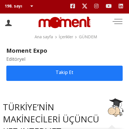
Ana sayfa
İçerikler
GÜNDEM
Moment Expo
Editöryel
Takip Et
TÜRKİYE’NİN
MAKİNECİLERİ ÜÇÜNCÜ