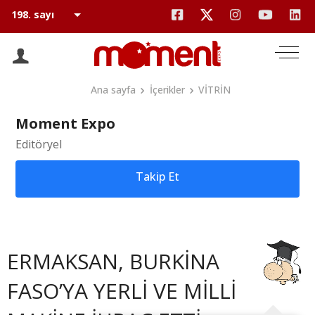
Ana sayfa
İçerikler
VİTRİN
Moment Expo
Editöryel
Takip Et
ERMAKSAN, BURKİNA
FASO’YA YERLİ VE MİLLİ