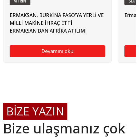
VİTRİN
SEKT
ERMAKSAN, BURKİNA FASO’YA YERLİ VE
Ermak
MİLLİ MAKİNE İHRAÇ ETTİ
ERMAKSAN’DAN AFRİKA ATILIMI
Devamını oku
BİZE YAZIN
Bize ulaşmanız çok