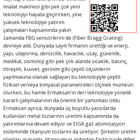
imalat makinesi gibi pek çok yeni
teknolojiyi hayata geçirirken, yine
yüksek teknolojiye yatırım
çalışmaları kapsamında yakın
zamanda FBG sensörlerini de (Fiber Bragg Grating)
devreye aldı. Dünyada sayılı firmanın ürettiği ve enerji,
yapı, ulaştırma, denizcilik, havacılık, uzay, güvenlik,
medikal, sismoloji gibi pek çok alanda sıcaklık, basınç,
titreşim, kuvvet, gerinim gibi çeşitli ölçümlerin
yapılmasına olanak sağlayan bu teknolojiyle çeşitli
fiziksel ve/veya kimyasal parametreleri ölçmek mümkün
olurken, bu hamle Ermaksan’ın ileri teknolojiye yönelik
kararlı çalışmalarının da önemli bir yansıması oldu.
Ermaksan ayrıca, dünyada üç boyutlu yazıcılarda
kullanılan metal tozlarının üretimi kapsamında da
yatırımlarına devam ediyor ve EIGA gaz atomizasyon
sisteminde titanyum tozlarını da üretiyor. Şirketin üretim
planları arasında, titanyumun ardından farklı türde diğer