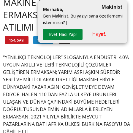
MAKİNE İHRAÇ ETTİ
Makinist
M
e
r
h
a
b
a
,
ERMAKSAN’DAN AFRİKA
B
e
n
M
a
k
i
n
i
s
t
.
B
u
y
a
z
ı
y
ı
s
a
n
a
ö
z
e
t
l
e
m
e
m
i
i
s
t
e
r
m
i
s
i
n
?
|
ATILIMI
Hayır!.
Evet Hadi Yap!
154. SAYI
VİTRİN
#
“YENİLİKÇİ TEKNOLOJİLER” SLOGANIYLA ENDÜSTRİ 4.0’A
UYGUN AKILLI VE İLERİ TEKNOLOJİLİ ÇÖZÜMLER
GELİŞTİREN ERMAKSAN; YARIM ASRI AŞKIN SÜREDİR
YERLİ VE MİLLİ OLARAK ÜRETTİĞİ MAKİNELERİYLE
DÜNYADAKİ PAZAR AĞINI GENİŞLETMEYE DEVAM
EDİYOR. HALEN 110’DAN FAZLA ÜLKEYE ÜRÜNLERİ
ULAŞAN VE DÜNYA ÇAPINDAKİ BÜYÜME HEDEFLERİ
DOĞRULTUSUNDA EMİN ADIMLARLA İLERLEYEN
ERMAKSAN, 2021 YILIYLA BİRLİKTE MEVCUT
PAZARLARINA BATI AFRİKA ÜLKESİ BURKİNA FASO’YU DA
DÂHİL ETTİ.