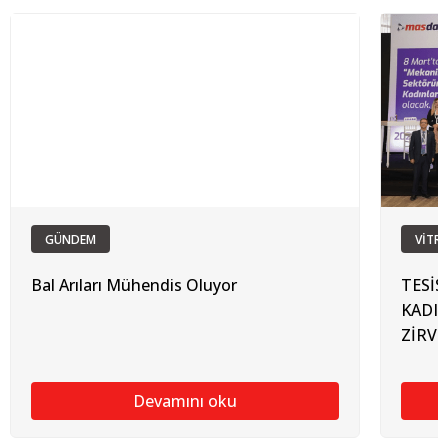
GÜNDEM
VİTRİ
Bal Arıları Mühendis Oluyor
TESİ
KADIN
ZİRVE
Devamını oku