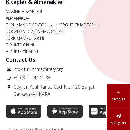
Kitaplar & Almanaklar
MAKİNE HİKAYELERİ
ALMANAKLAR
TÜRK MAKİNE SEKTÖRÜNÜN ÖRGÜTLENME TARİHİ
DOĞADAN DÜŞÜNME ARAÇLARI
TÜRK MAKİNE TARİHİ
BİRLİKTE ON YIL
BİRLİKTE YİRMİ YIL
Contact Us
info@turkishmachinery.org
+90 (312) 444 12 33
Ceyhun Atuf Kansu Cad. No: 120 Balgat
Çankaya/ANKARA
Yukarı git
Bize yazın
All rights reserved © Moment Expo 2026