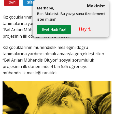
. SAYI
GÜNDEM
#
Makinist
M
e
r
h
a
b
a
,
B
e
n
M
a
k
i
n
i
s
t
.
B
u
y
a
z
ı
y
ı
s
a
n
a
ö
z
e
t
l
e
m
e
m
i
Kız çocuklarının mühendislik mesleğini doğru
i
s
t
e
r
m
i
s
i
n
?
|
tanımalarına yardımcı olmak amacıyla gerçekleştirilen
Hayır!.
Evet Hadi Yap!
“Bal Arıları Mühendis Oluyor” sosyal sorumluluk
projesinin ilk döneminde 4 bin 535...
Kız çocuklarının mühendislik mesleğini doğru
tanımalarına yardımcı olmak amacıyla gerçekleştirilen
“Bal Arıları Mühendis Oluyor” sosyal sorumluluk
projesinin ilk döneminde 4 bin 535 öğrenciye
mühendislik mesleği tanıtıldı.