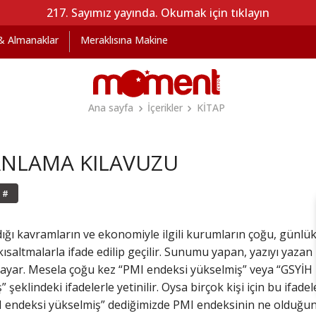
217. Sayımız yayında. Okumak için tıklayın
 & Almanaklar
Meraklısına Makine
Ana sayfa
İçerikler
KİTAP
ANLAMA KILAVUZU
#
ığı kavramların ve ekonomiyle ilgili kurumların çoğu, günl
saltmalarla ifade edilip geçilir. Sunumu yapan, yazıyı yazan
arsayar. Mesela çoğu kez “PMI endeksi yükselmiş” veya “GSYİH
şeklindeki ifadelerle yetinilir. Oysa birçok kişi için bu ifad
MI endeksi yükselmiş” dediğimizde PMI endeksinin ne olduğun