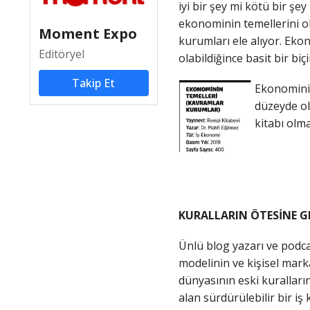
iyi bir şey mi kötü bir ş
ekonominin temellerini olu
Moment Expo
kurumları ele alıyor. Eko
Editöryel
olabildiğince basit bir bi
Takip Et
Ekonominin
düzeyde ol
kitabı olma
KURALLARIN ÖTESİNE G
Ünlü blog yazarı ve podca
modelinin ve kişisel marka
dünyasının eski kuralların
alan sürdürülebilir bir iş 