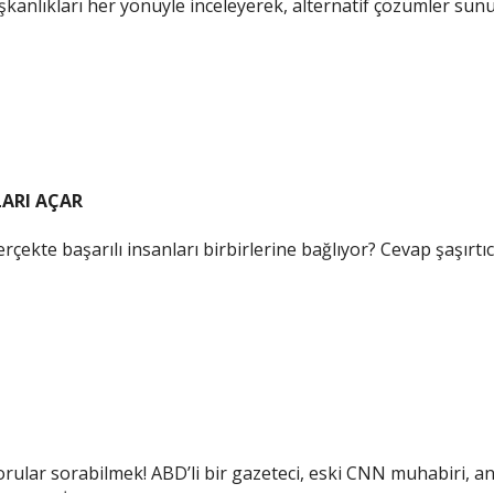
şkanlıkları her yönüyle inceleyerek, alternatif çözümler sun
ARI AÇAR
erçekte başarılı insanları birbirlerine bağlıyor? Cevap şaşırtı
ular sorabilmek! ABD’li bir gazeteci, eski CNN muhabiri, 