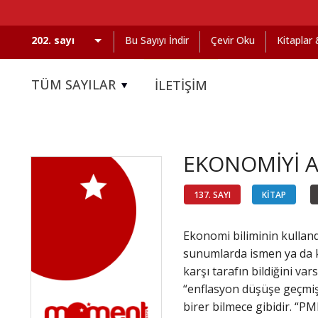
Bu Sayıyı İndir
Çevir Oku
Kitaplar
TÜM SAYILAR
İLETİŞİM
EKONOMİYİ 
137. SAYI
KİTAP
Ekonomi biliminin kulland
sunumlarda ismen ya da kı
karşı tarafın bildiğini v
“enflasyon düşüşe geçmiş” 
birer bilmece gibidir. “P