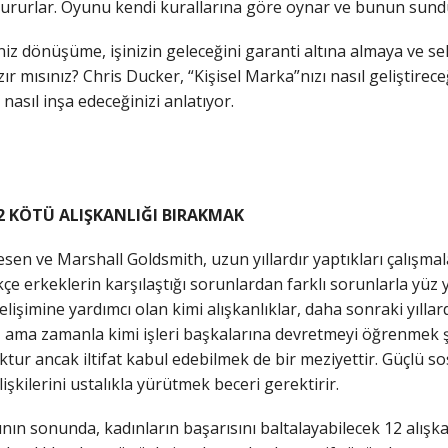
uştururlar. Oyunu kendi kurallarına göre oynar ve bunun sund
niz dönüşüme, işinizin geleceğini garanti altına almaya ve se
r mısınız? Chris Ducker, “Kişisel Marka”nızı nasıl geliştirece
 nasıl inşa edeceğinizi anlatıyor.
2 KÖTÜ ALIŞKANLIĞI BIRAKMAK
gesen ve Marshall Goldsmith, uzun yıllardır yaptıkları çalışma
çe erkeklerin karşılaştığı sorunlardan farklı sorunlarla yüz y
 gelişimine yardımcı olan kimi alışkanlıklar, daha sonraki yılla
ir, ama zamanla kimi işleri başkalarına devretmeyi öğrenmek şa
tur ancak iltifat kabul edebilmek de bir meziyettir. Güçlü s
lişkilerini ustalıkla yürütmek beceri gerektirir.
ının sonunda, kadınların başarısını
baltalayabilecek 12 alışka