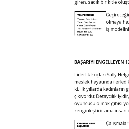
giren, sadık bir kitle ol
Geçireceği
olmaya hazı
iş modelini
BAŞARIYI ENGELLEYEN 1
Liderlik koçları Sally Hel
meslek hayatında ilerledik
ki, ilk yıllarda kadınların
çıkıyordu: Detaycılık iyid
oyuncusu olmak gibisi yok
zenginleştirir ama insan i
Çalışmalar