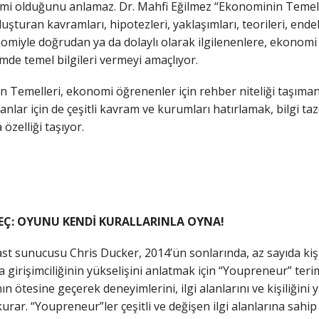
ey mi olduğunu anlamaz. Dr. Mahfi Eğilmez “Ekonominin Temelle
şturan kavramları, hipotezleri, yaklaşımları, teorileri, ende
nomiyle doğrudan ya da dolaylı olarak ilgilenenlere, ekonomi 
çimde temel bilgileri vermeyi amaçlıyor.
 Temelleri, ekonomi öğrenenler için rehber niteliği taşımanın
anlar için de çeşitli kavram ve kurumları hatırlamak, bilgi t
 özelliği taşıyor.
EÇ: OYUNU KENDİ KURALLARINLA OYNA!
st sunucusu Chris Ducker, 2014’ün sonlarında, az sayıda kişin
 girişimciliğinin yükselişini anlatmak için “Youpreneur” terim
ın ötesine geçerek deneyimlerini, ilgi alanlarını ve kişiliğini 
kurar. “Youpreneur”ler çeşitli ve değişen ilgi alanlarına sahip