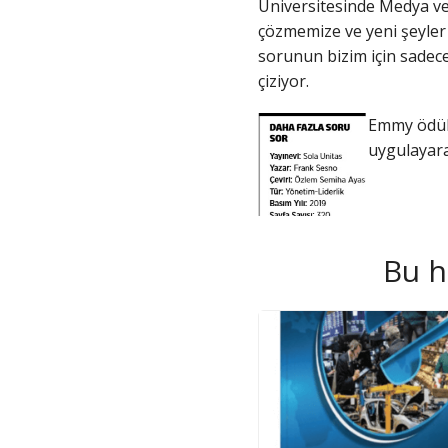
Üniversitesinde Medya ve 
çözmemize ve yeni şeyler 
sorunun bizim için sadece 
çiziyor.
Emmy ödüll
uygulayara
Bu h